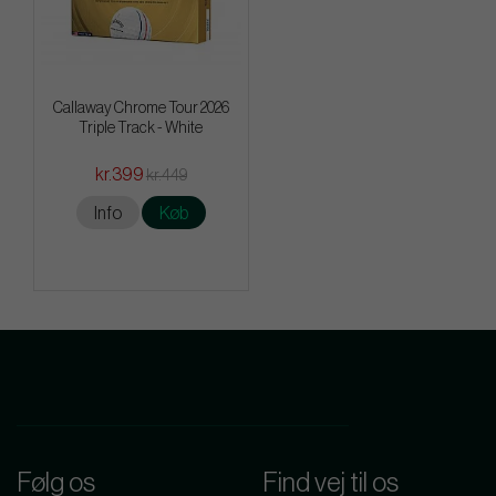
Callaway Chrome Tour 2026
Triple Track - White
kr.399
kr.449
Info
Køb
Følg os
Find vej til os