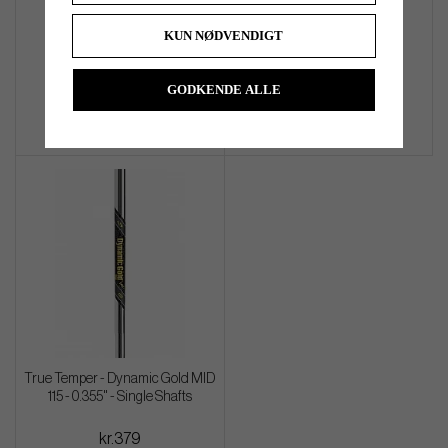
Tobacco Stashbag
(custom)
KUN NØDVENDIGT
kr.1 159
kr.5 099
Info
Køb
Info
Køb
GODKENDE ALLE
True Temper - Dynamic Gold MID
115 - 0.355" - Single Shafts
kr.379