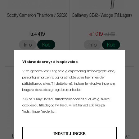
Scotty Cameron Phantom 7.5 2026
Callaway CB12 - Wedge (På Lager)
kr.4 419
kr.1 019
kr.1 159
Info
Køb
Info
Køb
Vi skræddersyr din oplevelse
Vi bruger cookies til at give dig en personlig shoppingoplevelse,
personlig annoncering og for at holde vores hjemmesider
pålidelige og sikre. Til dette formål indsamler vi oplysninger om
brugere, deres design og deres enheder.
Klik på "Okay", hvis du tillader alle cookies eller vælg, hvilke
cookies du tillader, og hvilke du vil slå fra ved at klikke på
"Indstillinger" nedenfor.
INDSTILLINGER
Dormie Workshop - Chevron
Callaway Quantum Max - Driver