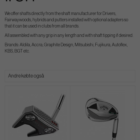
We offer shafts directly from the shaft manufacturer for Drivers,
Fairwaywoods, hybrids and putters installed with optional adapters so
that it can be used in clubs from all brands.
All assembled with any grip in any length and with shaft tipping if desired.
Brands: Aldila, Accra, Graphite Design, Mitsubishi, Fujikura, Autoflex,
KBS, BGT etc.
Andre købte også