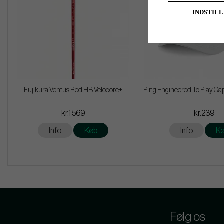
INDSTIL
Fujikura Ventus Red HB Velocore+
Ping Engineered To Play Cap
kr.1 569
kr.239
Info
Køb
Info
K
Følg os