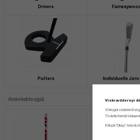
Drivers
Fairwaywoo
Putters
Individuelle Jern
Andre købte også
Vi skræddersyr di
Vi bruger cookies til at
Til dette formål indsam
Klik på "Okay", hvis du ti