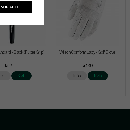
NDE ALLE
ndard - Black (Putter Grip)
Wilson Conform Lady - Golf Glove
kr.209
kr.139
nfo
Køb
Info
Køb