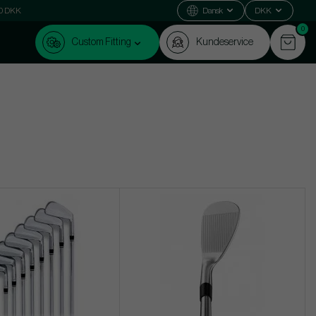
000 DKK
Dansk
DKK
0
Custom Fitting
Kundeservice