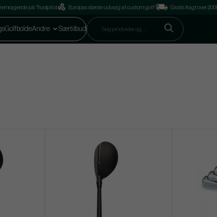
remragende på Trustpilot
Europas største udvalg af custom golf
Gratis fragt over 2
gs
Golfbolde
Andre
Særtilbud