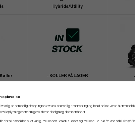
ds
Hybrids/Utility
 Køller
- KØLLER PÅ LAGER
n oplevelse
 give dig en personlig shoppingoplevelse, personlig annoncering og for at holde vores hjemmeside
ler vi oplysninger om brugere, deres design og deres enheder.
New!
llader alle cookies eller vælg, hvilke cookies du tillader, og hvilke du vil slå fra ved at klikke på "I