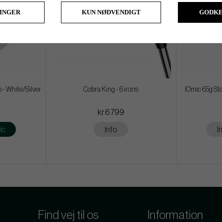
LINGER
KUN NØDVENDIGT
GODKE
 - White/Silver
Cobra King - 6 irons
IOmic 65g Sta
kr.6 799
øb
Info
I
Find vej til os
Information