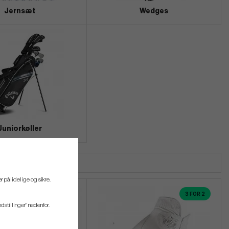
Jernsæt
Wedges
Juniorkøller
r pålidelige og sikre.
3 FOR 2
ndstillinger" nedenfor.