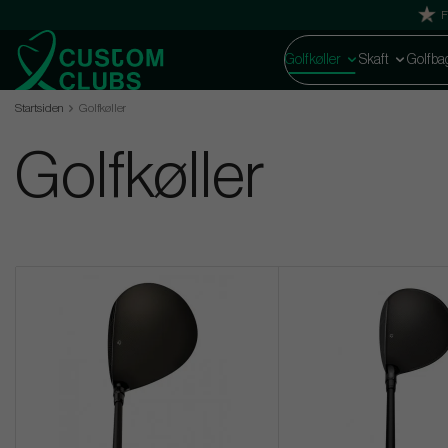
F
Golfkøller
Skaft
Golfba
Startsiden
Golfkøller
Golfkøller