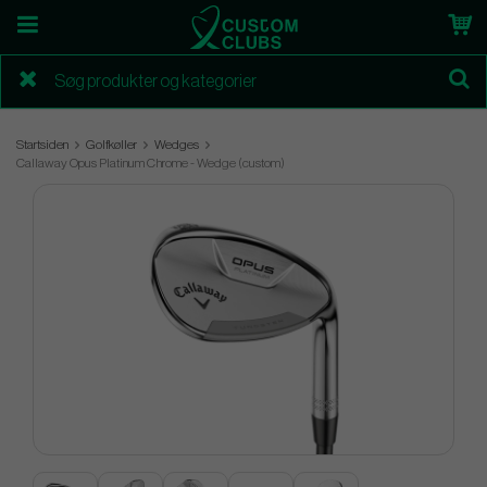
Startsiden
Golfkøller
Wedges
Callaway Opus Platinum Chrome - Wedge (custom)