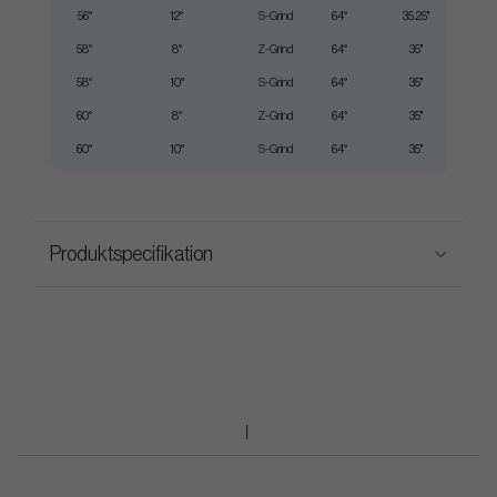
56°
12°
S-Grind
64°
35.25"
58°
8°
Z-Grind
64°
35"
58°
10°
S-Grind
64°
35"
60°
8°
Z-Grind
64°
35"
60°
10°
S-Grind
64°
35"
Produktspecifikation