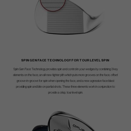
SPIN GEN FACE TECHNOLOGY FOR TOUR LEVEL SPIN
Spin Gen Face Technology provides spin and control in your wedges by combining 3 key
elements on the face; an all-new tighter pith which puts more grooves on the face, offset
groove-in-groove for spin when opening the face, and a new agressive face blast
providing spin and bite on partial shots. These three elements work in conjunction to
provide a crisp, tour level spin.