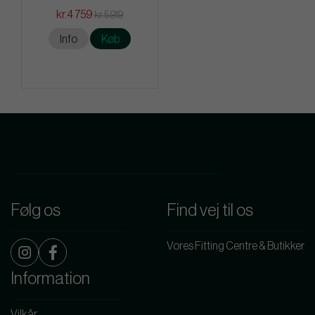
kr.4 759
kr.5 919
Info
Køb
Følg os
Find vej til os
Vores Fitting Centre & Butikker
Information
Vilkår