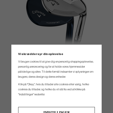
MIM CONTRUCTION FOR PRECISE FEEL
Vi skræddersyr din oplevelse
Opus Platinum has been designed through metal injecton molding (MiM), using
Vi bruger cookies til at give dig en personlig shoppingoplevelse,
proprietary blend of metals to precisely dial in performance and feel. This delivers the
personlig annoncering og for at holde vores hjemmesider
ultimate in wedge performance, deserving of the Opus Platinum name.
pålidelige og sikre. Til dette formål indsamler vi oplysninger om
brugere, deres design og deres enheder.
Klik på "Okay", hvis du tillader alle cookies eller vælg, hvilke
cookies du tillader, og hvilke du vil slå fra ved at klikke på
"Indstillinger" nedenfor.
INDSTILLINGER