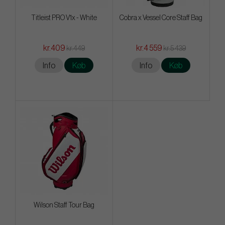
Titleist PRO V1x - White
Cobra x Vessel Core Staff Bag
kr.409
kr.4 559
kr.449
kr.5 439
Info
Køb
Info
Køb
Wilson Staff Tour Bag