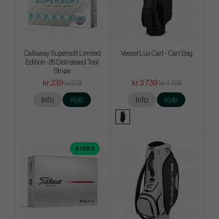
Callaway Supersoft Limited
Vessel Lux Cart - Cart Bag
Edition -26 Distressed Teal
Stripe
kr.239
kr.3 739
kr.279
kr.4 459
Info
Køb
Info
Køb
4 FOR 3