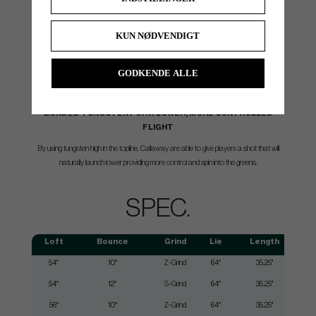
KUN NØDVENDIGT
GODKENDE ALLE
BONDED TUNGSTEN FOR A LOWER, MORE CONTROLLED
FLIGHT
By using tungsten high in the topline, Callaway are able to give players a shot that will
naturally launch lower providing more control and spin into the greens.
SPEC.
Loft
Bounce
Grind
Lie
Length
54°
10°
Z-Grind
64°
35.25"
54°
12°
S-Grind
64°
35.25"
56°
10°
Z-Grind
64°
35.25"