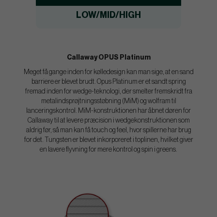
LOW/MID/HIGH
Callaway OPUS Platinum
Meget få gange inden for kølledesign kan man sige, at en sand
barriere er blevet brudt. Opus Platinum er et sandt spring
fremad inden for wedge-teknologi, der smelter fremskridt fra
metalindsprøjtningsstøbning (MiM) og wolfram til
lanceringskontrol. MiM-konstruktionen har åbnet døren for
Callaway til at levere præcision i wedgekonstruktionen som
aldrig før, så man kan få touch og feel, hvor spillerne har brug
for det. Tungsten er blevet inkorporeret i toplinen, hvilket giver
en lavere flyvning for mere kontrol og spin i greens.