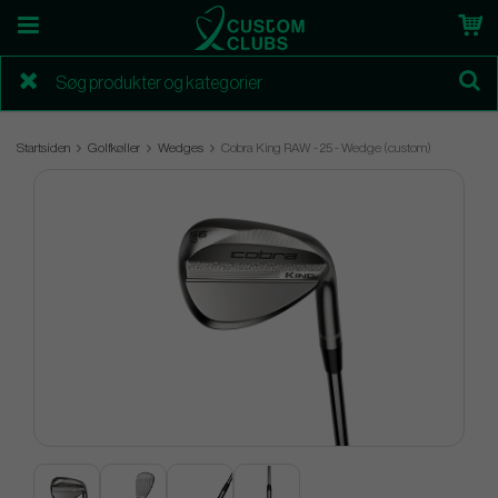
Startsiden
Golfkøller
Wedges
Cobra King RAW - 25 - Wedge (custom)