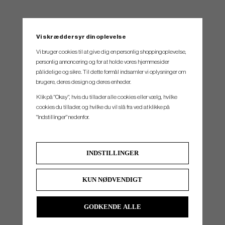
Vi skræddersyr din oplevelse
SPEC.
Vi bruger cookies til at give dig en personlig shoppingoplevelse,
personlig annoncering og for at holde vores hjemmesider
Loft
Bounce
Grind
Lie
pålidelige og sikre. Til dette formål indsamler vi oplysninger om
brugere, deres design og deres enheder.
48°
8°
Versatile
64°
Klik på "Okay", hvis du tillader alle cookies eller vælg, hvilke
50°
8°
Versatile
64°
cookies du tillader, og hvilke du vil slå fra ved at klikke på
52°
8°
Versatile (V-Grind)
64°
"Indstillinger" nedenfor.
52°
10°
Drop (D-Grind)
64°
54°
10°
Versatile
64°
INDSTILLINGER
54°
12°
Drop (D-Grind)
64°
56°
10°
Versatile
64°
KUN NØDVENDIGT
56°
12°
Drop (D-Grind)
64°
GODKENDE ALLE
56°
7°
Widelow (W-Grind)
64°
58°
8°
Versatile
64°