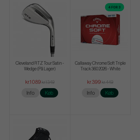
4 FOR 3
Cleveland RTZ Tour Satin -
Callaway Chrome Soft Triple
Wedge (På Lager)
Track 360 2026 - White
kr.1 089
kr.399
kr.1 349
kr.449
Info
Køb
Info
Køb