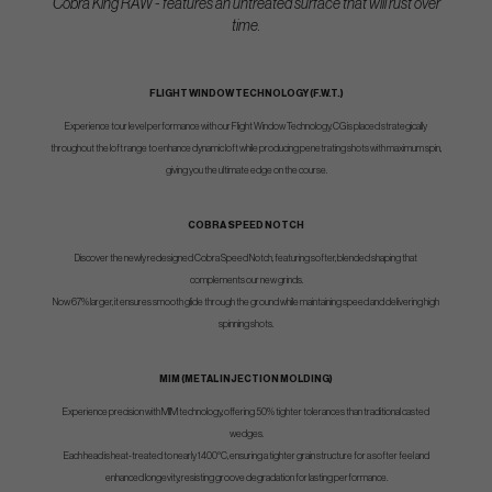
Cobra King RAW - features an untreated surface that will rust over
time.
FLIGHT WINDOW TECHNOLOGY (F.W.T.)
Experience tour level performance with our Flight Window Technology. CG is placed strategically
throughout the loft range to enhance dynamic loft while producing penetrating shots with maximum spin,
giving you the ultimate edge on the course.
COBRA SPEED NOTCH
Discover the newly redesigned Cobra Speed Notch, featuring softer, blended shaping that
complements our new grinds.
Now 67% larger, it ensures smooth glide through the ground while maintaining speed and delivering high
spinning shots.
MIM (METAL INJECTION MOLDING)
Experience precision with MIM technology, offering 50% tighter tolerances than traditional casted
wedges.
Each head is heat-treated to nearly 1400°C, ensuring a tighter grain structure for a softer feel and
enhanced longevity, resisting groove degradation for lasting performance.