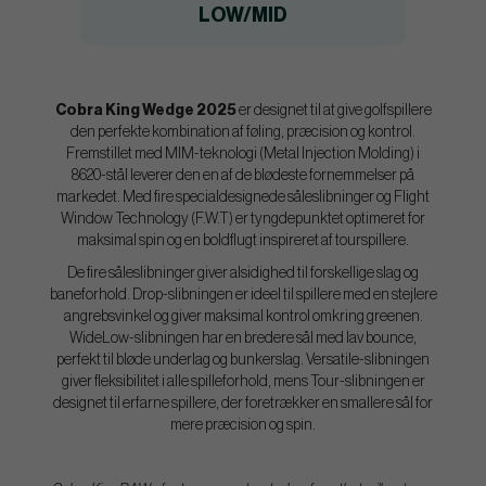
LOW/MID
Cobra King Wedge 2025
er designet til at give golfspillere
den perfekte kombination af føling, præcision og kontrol.
Fremstillet med MIM-teknologi (Metal Injection Molding) i
8620-stål leverer den en af de blødeste fornemmelser på
markedet. Med fire specialdesignede såleslibninger og Flight
Window Technology (F.W.T) er tyngdepunktet optimeret for
maksimal spin og en boldflugt inspireret af tourspillere.
De fire såleslibninger giver alsidighed til forskellige slag og
baneforhold. Drop-slibningen er ideel til spillere med en stejlere
angrebsvinkel og giver maksimal kontrol omkring greenen.
WideLow-slibningen har en bredere sål med lav bounce,
perfekt til bløde underlag og bunkerslag. Versatile-slibningen
giver fleksibilitet i alle spilleforhold, mens Tour-slibningen er
designet til erfarne spillere, der foretrækker en smallere sål for
mere præcision og spin.