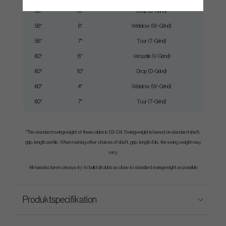
58°
10°
Drop (D-Grind)
64°
58°
6°
Widelow (W-Grind)
64°
58°
7°
Tour (T-Grind)
64°
60°
8°
Versatile (V-Grind)
64°
60°
10°
Drop (D-Grind)
64°
60°
4°
Widelow (W-Grind)
64°
60°
7°
Tour (T-Grind)
64°
*The standard swingweight of these clubs is D2-D4. Swingweight is based on standard shaft,
grip, length and lie. When making other choices of shaft, grip, length & lie, the swing weight may
vary.
All manufacturers always try to build all clubs as close to standard swingweight as possible
Produktspecifikation