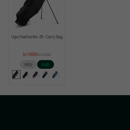
Ogio Featherlite -26 - Carry Bag
kr.1 699
kr.2 039
Info
Køb