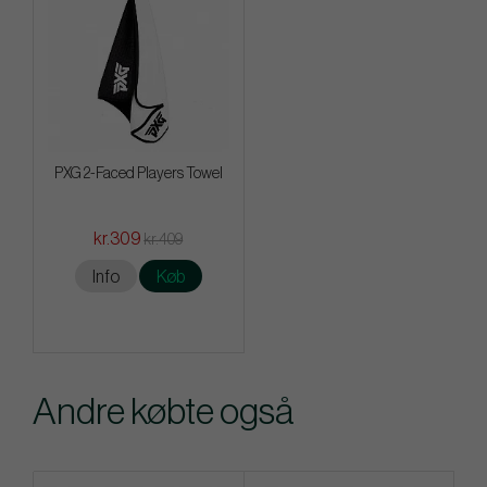
PXG 2-Faced Players Towel
kr.309
kr.409
Info
Køb
Andre købte også