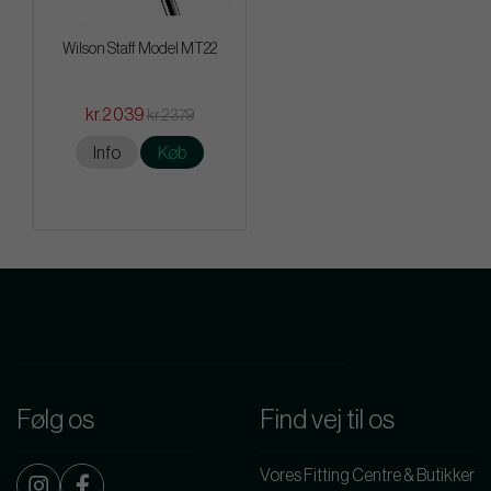
Wilson Staff Model MT22
kr.2 039
kr.2 379
Info
Køb
Følg os
Find vej til os
Vores Fitting Centre & Butikker