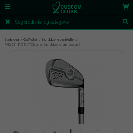
Startsiden
Golfkøller
Individuelle Jern Køller
PXG 0311 P GEN7 Chrome - Individuelle jern (custom)