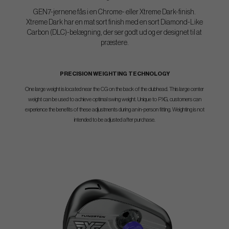
GEN7-jernene fås i en Chrome- eller Xtreme Dark-finish.
Xtreme Dark har en mat sort finish med en sort Diamond-Like
Carbon (DLC)-belægning, der ser godt ud og er designet til at
præstere.
PRECISION WEIGHTING TECHNOLOGY
One large weight is located near the CG on the back of the clubhead. This large center
weight can be used to achieve optimal swing weight. Unique to PXG, customers can
experience the benefits of these adjustments during an in-person fitting. Weighting is not
intended to be adjusted after purchase.