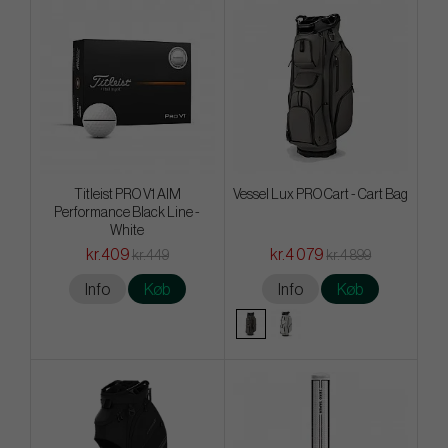
Titleist PRO V1 AIM
Vessel Lux PRO Cart - Cart Bag
Performance Black Line -
White
kr.409
kr.4 079
kr.449
kr.4 899
Info
Køb
Info
Køb