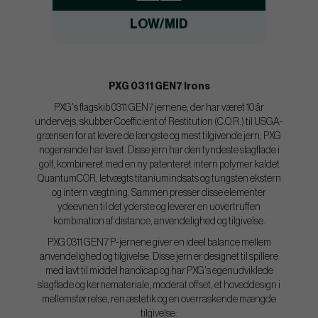
LOW/MID
PXG 0311 GEN7 Irons
PXG's flagskib 0311 GEN7 jernene, der har været 10 år
undervejs, skubber Coefficient of Restitution (C.O.R.) til USGA-
grænsen for at levere de længste og mest tilgivende jern, PXG
nogensinde har lavet. Disse jern har den tyndeste slagflade i
golf, kombineret med en ny patenteret intern polymer kaldet
QuantumCOR, letvægts titaniumindsats og tungsten ekstern
og intern vægtning. Sammen presser disse elementer
ydeevnen til det yderste og leverer en uovertruffen
kombination af distance, anvendelighed og tilgivelse.
PXG 0311 GEN7 P-jernene giver en ideel balance mellem
anvendelighed og tilgivelse. Disse jern er designet til spillere
med lavt til middel handicap og har PXG's egenudviklede
slagflade og kernemateriale, moderat offset, et hoveddesign i
mellemstørrelse, ren æstetik og en overraskende mængde
tilgivelse.