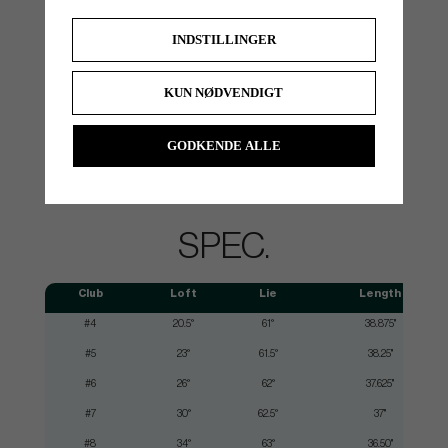
INDSTILLINGER
KUN NØDVENDIGT
GODKENDE ALLE
SPEC.
Club
Loft
Lie
Length
#4
20.5°
61°
38.875"
#5
23°
61.5°
38.25"
#6
26°
62°
37.625"
#7
30°
62.5°
37"
#8
34°
63°
36.50"