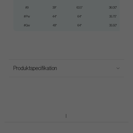
#9
39°
63.5°
36.00"
#Pw
44°
64°
35.75"
#Gw
49°
64°
35.50"
Produktspecifikation