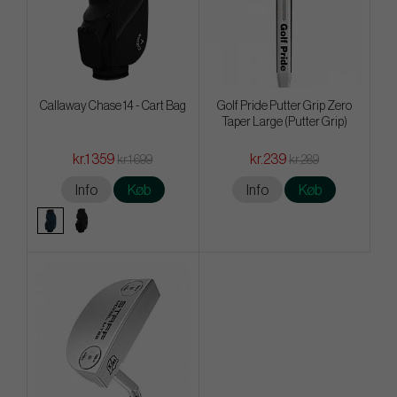
Callaway Chase 14 - Cart Bag
Golf Pride Putter Grip Zero
Taper Large (Putter Grip)
kr.1 359
kr.239
kr.1 699
kr.289
Info
Køb
Info
Køb