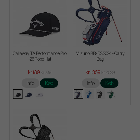
Callaway TA Performance Pro
Mizuno BR-D3 2024 - Carry
-26 Rope Hat
Bag
kr.189
kr.1 359
kr.239
kr.2 039
Info
Køb
Info
Køb