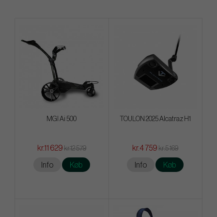
MGI Ai 500
TOULON 2025 Alcatraz H1
kr.11 629
kr.4 759
kr.12 579
kr.5 169
Info
Køb
Info
Køb