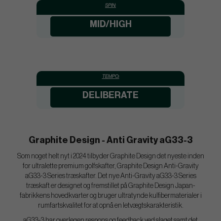
SPIN:
MID/HIGH
TEMPO:
DELIBERATE
Graphite Design - Anti Gravity aG33-3
Som noget helt nyt i 2024 tilbyder Graphite Design det nyeste inden
for ultralette premium golfskafter, Graphite Design Anti-Gravity
aG33-3 Series træskafter. Det nye Anti-Gravity aG33-3 Series
træskaft er designet og fremstillet på Graphite Design Japan-
fabrikkens hovedkvarter og bruger ultratynde kulfibermaterialer i
rumfartskvalitet for at opnå en letvægtskarakteristik.
aG33-3 har overlegen respons og feedback ved slaget samt det