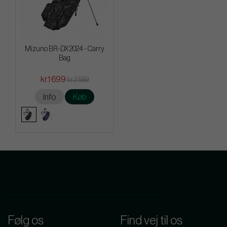
Mizuno BR-DX 2024 - Carry
Bag
kr.1 699
kr.2 589
Info
Køb
Følg os
Find vej til os