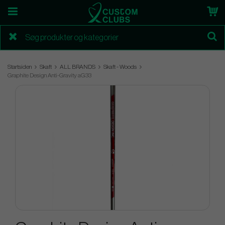
Startsiden
Skaft
ALL BRANDS
Skaft - Woods
Graphite Design Anti-Gravity aG33