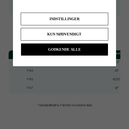
aG33-3
Regular
39,5
aG33-3
Stiff Regular
40,5
INDSTILLINGER
KUN NØDVENDIGT
STANDARDLENGTH
GODKENDE ALLE
Modell
Standardlength 
Driver
45.5"
FW3
43"
FW5
42.50"
FW7
42"
* Standardlength is 1" shorter on womens clubs