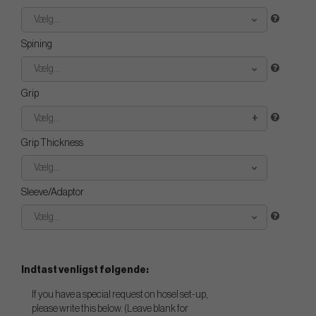
Vælg...
Spining
Vælg...
Grip
Vælg...
Grip Thickness
Vælg...
Sleeve/Adaptor
Vælg...
Indtast venligst følgende:
If you have a special request on hosel set-up,
please write this below. (Leave blank for