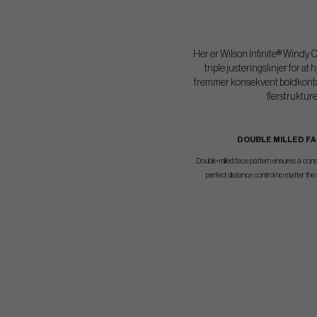
Her er Wilson Infinite® Windy C
triple justeringslinjer for 
fremmer konsekvent boldkontakt
flerstruktur
DOUBLE MILLED F
Double-milled face pattern ensures a consis
perfect distance control no matter the s