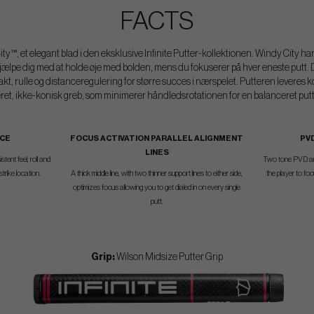
FACTS
ity™, et elegant blad i den eksklusive Infinite Putter-kollektionen. Windy City 
at hjælpe dig med at holde øje med bolden, mens du fokuserer på hver eneste putt.
, rulle og distanceregulering for større succes i nærspelet. Putteren leveres k
eret, ikke-konisk greb, som minimerer håndledsrotationen for en balanceret pu
ACE
FOCUS ACTIVATION PARALLEL ALIGNMENT
PVD
LINES
tent feel, roll and
Two tone PVD anti
trike location.
A thick middle line, with two thinner support lines to either side,
the player to focu
optimizes focus allowing you to get dialed in on every single
putt.
Grip:
Wilson Midsize Putter Grip