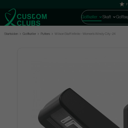
F
Golfkøller
Skaft
Golfba
Startsiden
Golfkøller
Putters
Wilson Staff Infinite - Women's Windy City -24