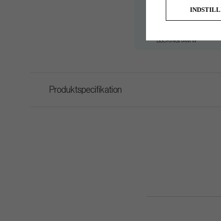
INDSTIL
THE BEAN W
BUCK TOWN W
BUCKINGHAM W
Produktspecifikation