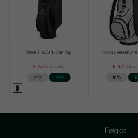
Vessel Lux Cart - Cart Bag
Cobra x Vessel Core 
kr.3 739
kr.4 419
kr.4 459
kr.5 
Info
Køb
Info
K
Følg os