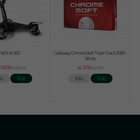
MGI Ai 500
Callaway Chrome Soft Triple Track 2026 -
White
11 629
kr.379
kr.12 579
kr.449
fo
Køb
Info
Køb