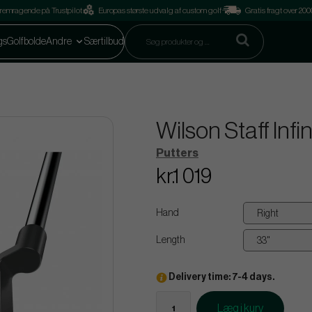
remragende på Trustpilot
Europas største udvalg af custom golf
Gratis fragt over 2
gs
Golfbolde
Andre
Særtilbud
Wilson Staff Inf
Putters
kr.1 019
Hand
Length
Delivery time: 7-4 days.
Læg i kurv