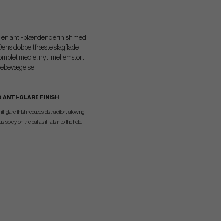
har en anti-blændende finish med
 Dens dobbeltfræste slagflade
omplet med et nyt, mellemstort,
ttebevægelse.
 ANTI-GLARE FINISH
-glare finish reduces distraction, allowing
s solely on the ball as it falls into the hole.