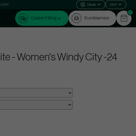
000 DKK
Dansk
DKK
0
Custom Fitting
Kundeservice
inite - Women's Windy City -24