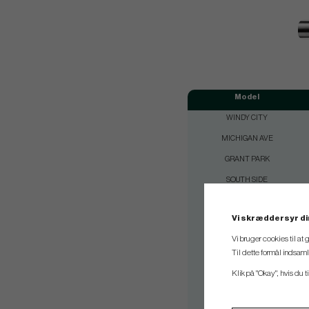
Model
WINDY CITY
MICHIGAN AVE
GRANT PARK
SOUTH SIDE
BUCKTOWN
Vi skræddersyr di
WEST LOOP
Vi bruger cookies til at
BUCKINGHAM
Til dette formål indsam
THE BEAN
Klik på "Okay", hvis du ti
THE L
WINDY CITY W