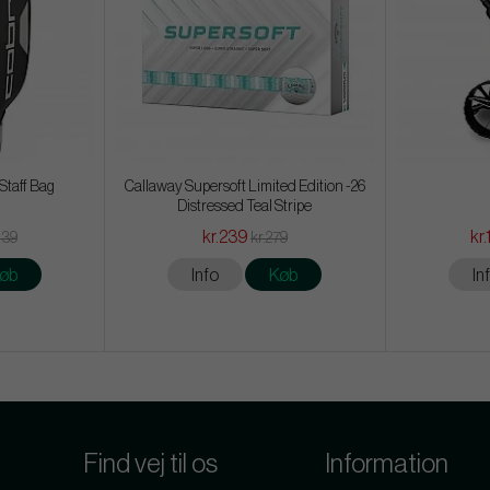
Staff Bag
Callaway Supersoft Limited Edition -26
Distressed Teal Stripe
kr.239
kr.
439
kr.279
øb
Info
Køb
In
Find vej til os
Information