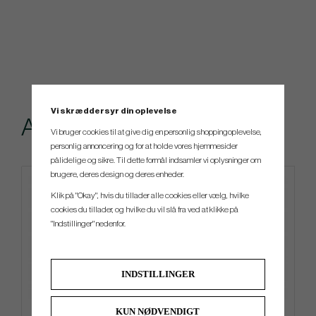
Vi skræddersyr din oplevelse
Andre købte også
Vi bruger cookies til at give dig en personlig shoppingoplevelse,
personlig annoncering og for at holde vores hjemmesider
pålidelige og sikre. Til dette formål indsamler vi oplysninger om
brugere, deres design og deres enheder.
Limited edition
Klik på "Okay", hvis du tillader alle cookies eller vælg, hvilke
cookies du tillader, og hvilke du vil slå fra ved at klikke på
"Indstillinger" nedenfor.
INDSTILLINGER
KUN NØDVENDIGT
Ping Hoofer Lite Ltd Rust
TaylorMade Storm Dry -26 -