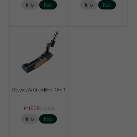
Info
Køb
Info
Køb
Odyssey Ai-One Milled - One T
kr.1 909
kr.3 739
Info
Køb