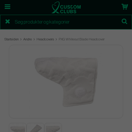
Startsiden
Andre
Headcovers
PXG Whiteout Blade Headcover