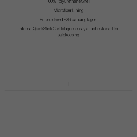
100% Polyurethane Shell
Microfiber Lining
Embroidered PXG dancing logos.
Internal QuickStick Cart Magnet easily attaches to cart for
safekeeping