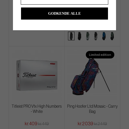
Mosaic - Carry Bag
Cart Bag
GODKENDE ALLE
kr.1 839
kr.2 719
kr.2 179
kr.3 399
Info
Køb
Info
Køb
Limited edition
Titleist PRO V1x High Numbers
Ping Hoofer Ltd Mosaic - Carry
- White
Bag
kr.409
kr.2 039
kr.449
kr.2 449