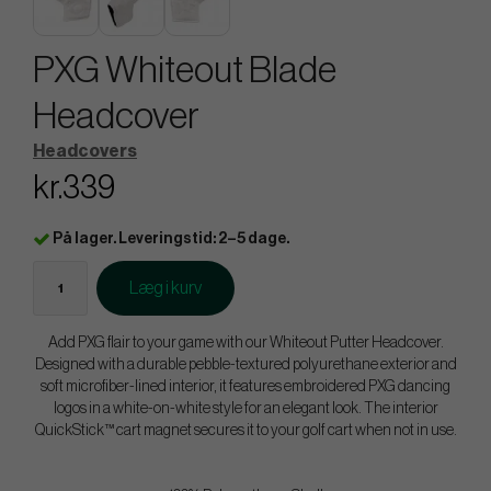
PXG Whiteout Blade
Headcover
Headcovers
kr.339
På lager. Leveringstid: 2–5 dage.
Læg i kurv
Add PXG flair to your game with our Whiteout Putter Headcover.
Designed with a durable pebble-textured polyurethane exterior and
soft microfiber-lined interior, it features embroidered PXG dancing
logos in a white-on-white style for an elegant look. The interior
QuickStick™ cart magnet secures it to your golf cart when not in use.