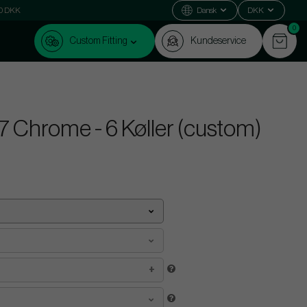
000 DKK
Dansk
DKK
0
Custom Fitting
Kundeservice
 Chrome - 6 Køller (custom)