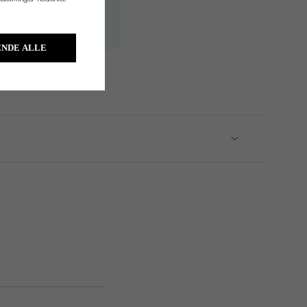
RH/LH
RH/LH
NDE ALLE