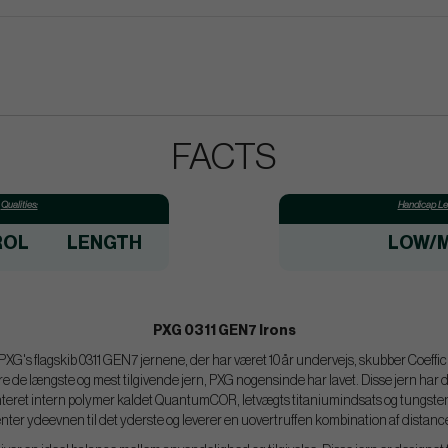
FACTS
Qualities:
Handicap Lev
ROL
LENGTH
LOW/M
PXG 0311 GEN7 Irons
PXG's flagskib 0311 GEN7 jernene, der har været 10 år undervejs, skubber Coefficien
de længste og mest tilgivende jern, PXG nogensinde har lavet. Disse jern har de
eret intern polymer kaldet QuantumCOR, letvægts titaniumindsats og tungsten
er ydeevnen til det yderste og leverer en uovertruffen kombination af distance,