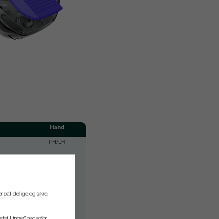
Hand
RH/LH
RH/LH
RH/LH
RH/LH
r pålidelige og sikre.
RH/LH
RH/LH
ndstillinger" nedenfor.