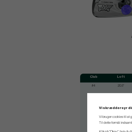
Club
Loft
#4
20.5°
#5
23°
#6
26°
Vi skræddersyr di
#7
30°
Vi bruger cookies til at
#8
34°
Til dette formål indsam
#9
39°
Klik på "Okay", hvis du ti