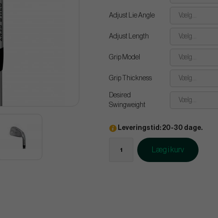
Adjust Lie Angle
Vælg...
Adjust Length
Vælg...
Grip Model
Vælg...
Grip Thickness
Vælg...
Desired
Vælg...
Swingweight
Leveringstid: 20-30 dage.
Læg i kurv