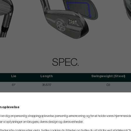
SPEC.
Lie
Length
Swingweight (Steel)
61°
38.875"
D3
61.5°
38.25"
D3
62°
37.625"
D3
n oplevelse
62.5°
37"
D3
 give dig en personlig shoppingoplevelse, personlig annoncering og for at holde vores hjemmeside
63°
36.50"
D3
ler vi oplysninger om brugere, deres design og deres enheder.
63.5°
36.00"
D3
llader alle cookies eller vælg, hvilke cookies du tillader, og hvilke du vil slå fra ved at klikke på "I