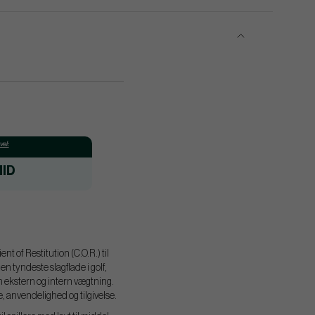
el:
ID
t of Restitution (C.O.R.) til
n tyndeste slagflade i golf,
 ekstern og intern vægtning.
 anvendelighed og tilgivelse.