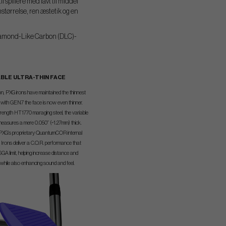
 spillere med lavt til middel
tørrelse, ren æstetik og en
 Diamond-Like Carbon (DLC)-
ABLE ULTRA-THIN FACE
ion, PXG irons have maintained the thinnest
d with GEN7 the face is now even thinner.
rength HT1770 maraging steel, the variable
 measures a mere 0.050” (~1.27mm) thick.
PXG’s proprietary QuantumCOR internal
Irons deliver a C.O.R. performance that
GA limit, helping increase distance and
while also enhancing sound and feel.