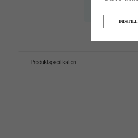
#Pw
44°
#Gw
49°
INDSTIL
Produktspecifikation