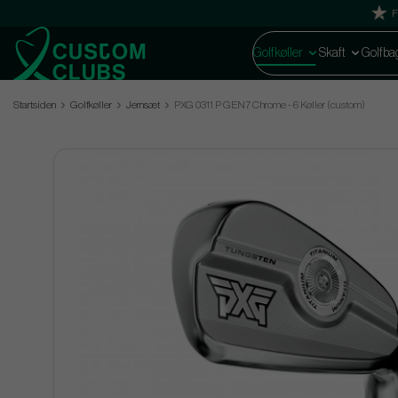
F
Golfkøller
Skaft
Golfba
Startsiden
Golfkøller
Jernsæt
PXG 0311 P GEN7 Chrome - 6 Køller (custom)