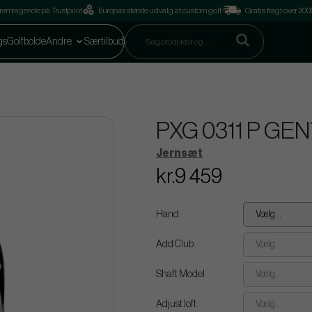
remragende på Trustpilot
Europas største udvalg af custom golf
Gratis fragt over 2
gs
Golfbolde
Andre
Særtilbud
PXG 0311 P GEN7
Jernsæt
kr.9 459
Hand
Vælg...
Add Club
Vælg...
Shaft Model
Vælg...
Adjust loft
Vælg...