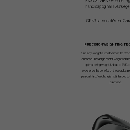
PXG 0311 GEN7 P-jernene give
handicap og har PXG's egen
GEN7-jernene fås i en Chro
PRECISION WEIGHTING T
One large weight is located near the CG 
clubhead. This large center weight can b
optimal swing weight. Unique to PXG,
experience the benefits of these adjustme
person fitting. Weighting is not intended t
purchase.