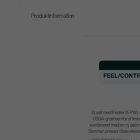
Produktinformation
FEEL/CONT
Et sæt med 6 køller (5-PW). 
USGA-grænsen for at levere 
kombineret med en ny patent
Sammen presser disse element