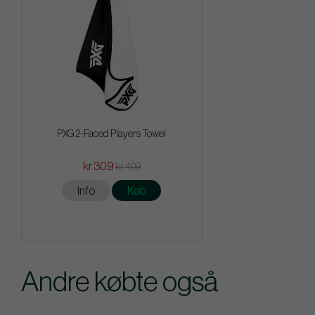
PXG 2-Faced Players Towel
kr.309
kr.409
Info
Køb
Andre købte også