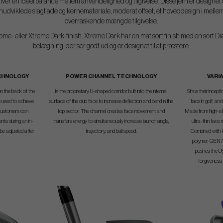
r en ideel balance mellem anvendelighed og tilgivelse. Disse jern er designet til
udviklede slagflade og kernemateriale, moderat offset, et hoveddesign i mellems
overraskende mængde tilgivelse.
me- eller Xtreme Dark-finish. Xtreme Dark har en mat sort finish med en sort
belægning, der ser godt ud og er designet til at præstere.
ECHNOLOGY
POWER CHANNEL TECHNOLOGY
VARI
on the back of the
is the proprietary U-shaped corridor built into the internal
Since their incept
e used to achieve
surface of the club face to increase deflection and bend in the
face in golf, an
 customers can
top sector. The channel creates face movement and
Made from high-st
nts during an in-
transfers energy to simultaneously increase launch angle,
ultra-thin face
o be adjusted after
trajectory, and ball speed.
Combined with 
polymer, GEN7 
pushes the US
forgiveness 