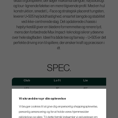
skabt til golfspillere, der søger maksimal længde, høj boldflugt
og tour-lignende følelse i en mere tilgivende profil. Med en hul
konstruktion, smedet L-Face og strategisk placeret tungsten,
leverer U•505 høj boldhastighed, ensartet længde og stabilitet
ved ikke-centrerede slag. Det opdaterede chassis i
højstyrkestål giver en blødere fornemmelse og renere lyd,
mens den forbedrede Max Impact-teknologi sikrer ydeevne
over hele slagfladen. Ideel fra både tee og fairway – U•505 er det
perfekte driving iron til spillere, der ønsker kraft og præcision i
ét.
SPEC.
Club
Loft
Lie
UT1
16°
60°
UT2
18°
60.5°
Vi skræddersyr din oplevelse
UT3
20°
61°
Vi bruger cookies til at give dig en personlig shoppingoplevelse,
personlig annoncering og for at holde vores hjemmesider
UT4
22°
61.5°
pålidelige og sikre. Til dette formål indsamler vi oplysninger om