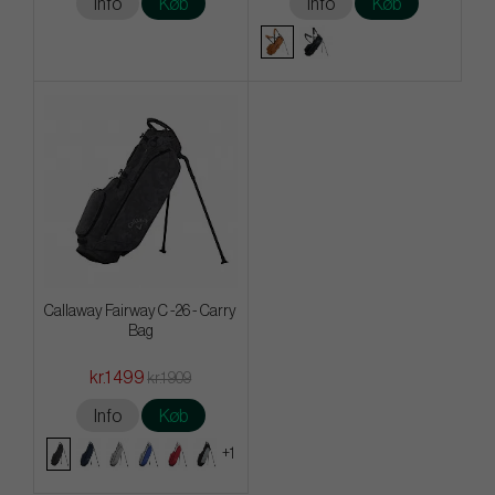
Info
Køb
Info
Køb
Callaway Fairway C -26 - Carry
Bag
kr.1 499
kr.1 909
Info
Køb
+1