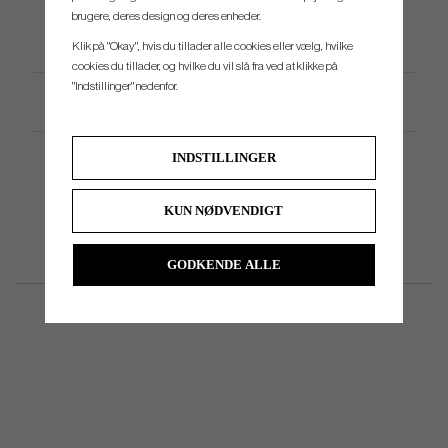
brugere, deres design og deres enheder.
Klik på "Okay", hvis du tillader alle cookies eller vælg, hvilke
cookies du tillader, og hvilke du vil slå fra ved at klikke på
"Indstillinger" nedenfor.
Produktspecifikation
INDSTILLINGER
KUN NØDVENDIGT
GODKENDE ALLE