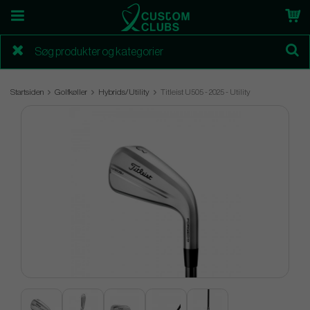
Startsiden
Golfkøller
Hybrids/Utility
Titleist U505 - 2025 - Utility