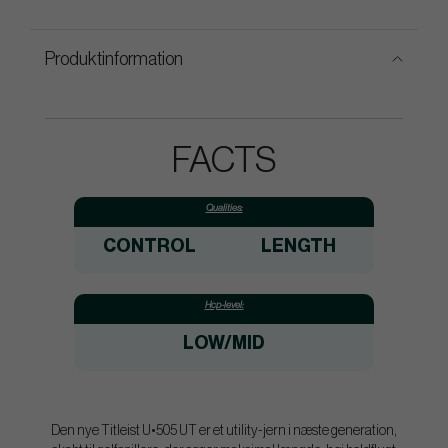
Produktinformation
FACTS
Qualities:
CONTROL
LENGTH
Hcp-level:
LOW/MID
Den nye Titleist U•505 UT er et utility-jern i næste generation,