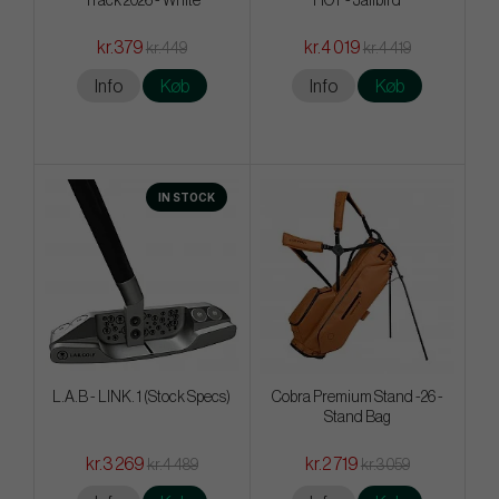
Track 2026 - White
HOT - Jailbird
kr.379
kr.4 019
kr.449
kr.4 419
Info
Køb
Info
Køb
IN STOCK
L.A.B - LINK. 1 (Stock Specs)
Cobra Premium Stand -26 -
Stand Bag
kr.3 269
kr.2 719
kr.4 489
kr.3 059