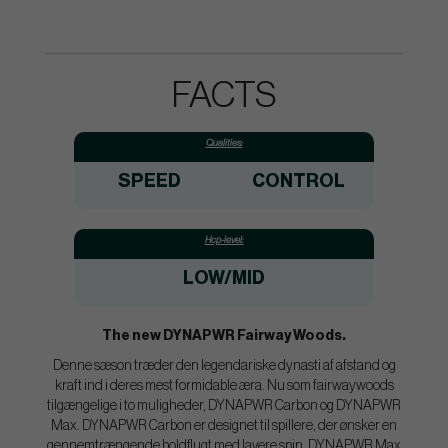
FACTS
Qualities:
SPEED
CONTROL
Hcp-level:
LOW/MID
The new DYNAPWR Fairway Woods.
Denne sæson træder den legendariske dynasti af afstand og
kraft ind i deres mest formidable æra. Nu som fairwaywoods
tilgængelige i to muligheder, DYNAPWR Carbon og DYNAPWR
Max. DYNAPWR Carbon er designet til spillere, der ønsker en
gennemtrængende boldflugt med lavere spin. DYNAPWR Max