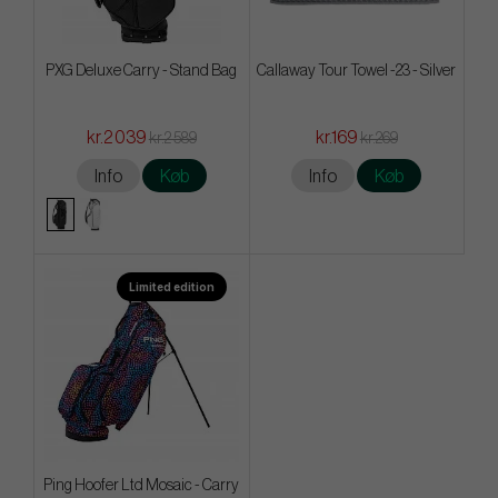
PXG Deluxe Carry - Stand Bag
Callaway Tour Towel -23 - Silver
kr.2 039
kr.169
kr.2 589
kr.269
Info
Køb
Info
Køb
Limited edition
Ping Hoofer Ltd Mosaic - Carry