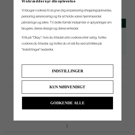
Vi skræddersyr din oplevelse
SPEC.
Vi bruger cookies til at give dig en personlig shoppingoplevelse,
personlig annoncering og for at holde vores hjemmesider
Club
Loft
Lie
Length
pålidelige og sikre. Til dette formål indsamler vi oplysninger om
brugere, deres design og deres enheder.
3
15°
57.5°
43.25"
Klik på "Okay", hvis du tillader alle cookies eller vælg, hvilke
5
18°
58°
42.5"
cookies du tillader, og hvilke du vil slå fra ved at klikke på
7
21°
58.5°
42"
"Indstillinger" nedenfor.
INDSTILLINGER
Produktspecifikation
KUN NØDVENDIGT
GODKENDE ALLE