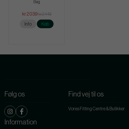
Bag
kr.2 039
kr.2 449
Info
Køb
Følg os
Find vej til os
Vores Fitting Centre & Butikker
Information