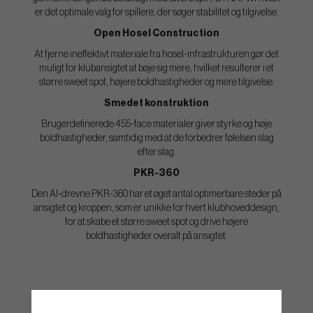
er det optimale valg for spillere, der søger stabilitet og tilgivelse.
Open Hosel Construction
At fjerne ineffektivt materiale fra hosel-infrastrukturen gør det
muligt for klubansigtet at bøje sig mere, hvilket resulterer i et
større sweet spot, højere boldhastigheder og mere tilgivelse.
Smedet konstruktion
Brugerdefinerede 455-face materialer giver styrke og høje
boldhastigheder, samtidig med at de forbedrer følelsen slag
efter slag.
PKR-360
Den AI-drevne PKR-360 har et øget antal optimerbare steder på
ansigtet og kroppen, som er unikke for hvert klubhoveddesign,
for at skabe et større sweet spot og drive højere
boldhastigheder overalt på ansigtet.