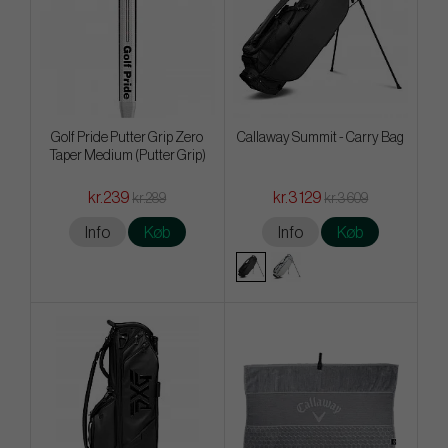
Golf Pride Putter Grip Zero
Callaway Summit - Carry Bag
Taper Medium (Putter Grip)
kr.239
kr.3 129
kr.289
kr.3 609
Info
Køb
Info
Køb