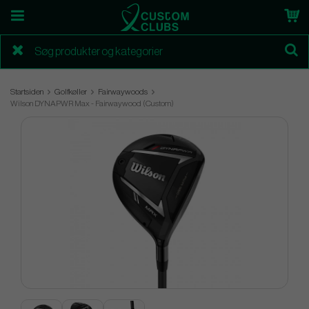
Startsiden
Golfkøller
Fairwaywoods
Wilson DYNAPWR Max - Fairwaywood (Custom)