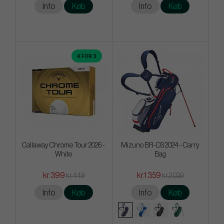
Info
Køb
Info
Køb
4 FOR 3
Callaway Chrome Tour 2026 -
Mizuno BR-D3 2024 - Carry
White
Bag
kr.399
kr.1 359
kr.449
kr.2 039
Info
Køb
Info
Køb