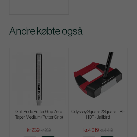
Andre købte også
Golf Pride Putter Grip Zero
Odyssey Square 2 Square TRI-
Taper Medium (Putter Grip)
HOT - Jailbird
kr.239
kr.4 019
kr.289
kr.4 419