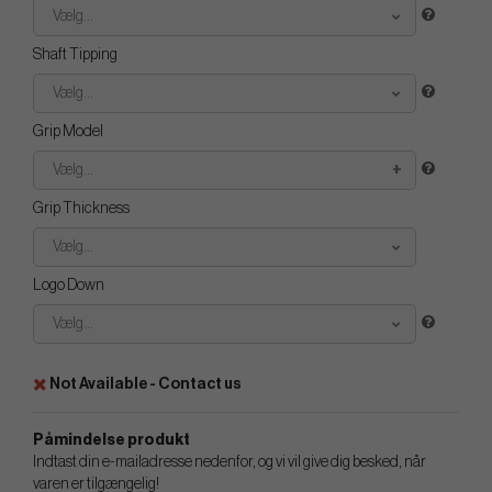
Vælg...
Shaft Tipping
Vælg...
Grip Model
Vælg...
Grip Thickness
Vælg...
Logo Down
Vælg...
Not Available - Contact us
Påmindelse produkt
Indtast din e-mailadresse nedenfor, og vi vil give dig besked, når
varen er tilgængelig!