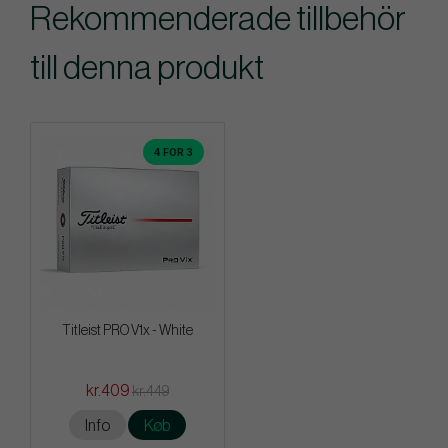
Rekommenderade tillbehör
till denna produkt
4 FOR 3
Titleist PRO V1x - White
kr.409
kr.449
Info
Køb