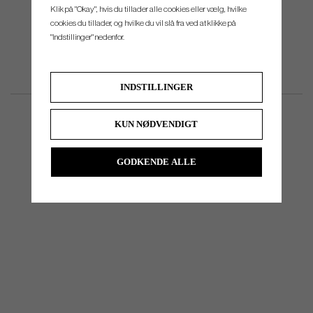
Klik på "Okay", hvis du tillader alle cookies eller vælg, hvilke
cookies du tillader, og hvilke du vil slå fra ved at klikke på
"Indstillinger" nedenfor.
INDSTILLINGER
KUN NØDVENDIGT
GODKENDE ALLE