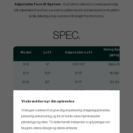
Adjustable Face ID System
– Each driver is tailored to a swing speed range,
with adjustable loft and face curvature to optimize launch and spin based on the golfer’s
profile, delivering a truly customized fit straight from the factory.
SPEC.
Swing Speed
Model
Loft
Adjustable Loft
(MPH)
13-12
12°
10.5°-13.5°
Below 89
12-11
10.5°
9°-12°
90-109
10-10
9.5°
8°-11°
110-124
9-9
8°
6.5°-9.5°
125-134
Vi skræddersyr din oplevelse
Vi bruger cookies til at give dig en personlig shoppingoplevelse,
personlig annoncering og for at holde vores hjemmesider
Produktspecifikation
pålidelige og sikre. Til dette formål indsamler vi oplysninger om
brugere, deres design og deres enheder.