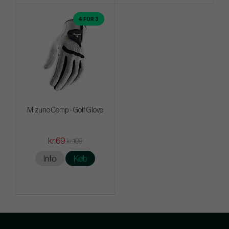
4 FOR 3
Mizuno Comp - Golf Glove
kr.69
kr.109
Info
Køb