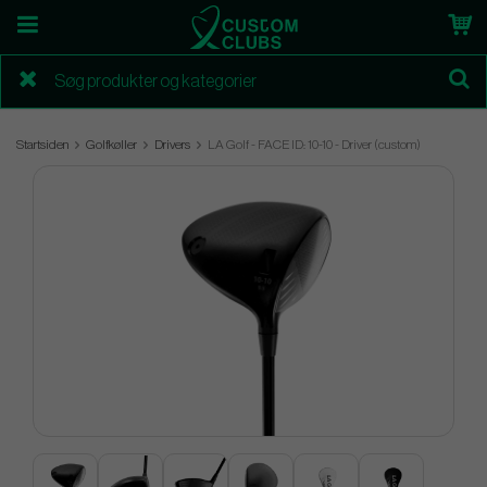
Startsiden
Golfkøller
Drivers
LA Golf - FACE ID: 10-10 - Driver (custom)