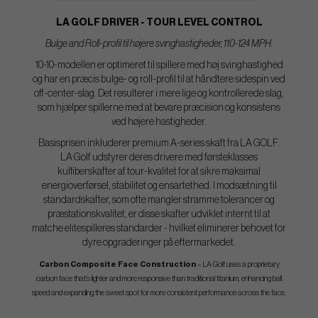
LA GOLF DRIVER - TOUR LEVEL CONTROL
Bulge and Roll-profil til højere svinghastigheder, 110-124 MPH.
10-10-modellen er optimeret til spillere med høj svinghastighed
og har en præcis bulge- og roll-profil til at håndtere sidespin ved
off-center-slag. Det resulterer i mere lige og kontrollerede slag,
som hjælper spillerne med at bevare præcision og konsistens
ved højere hastigheder.
Basisprisen inkluderer premium A-series skaft fra LA GOLF.
LA Golf udstyrer deres drivere med førsteklasses
kulfiberskafter af tour-kvalitet for at sikre maksimal
energioverførsel, stabilitet og ensartethed. I modsætning til
standardskafter, som ofte mangler stramme tolerancer og
præstationskvalitet, er disse skafter udviklet internt til at
matche elitespilleres standarder - hvilket eliminerer behovet for
dyre opgraderinger på eftermarkedet.
Carbon Composite Face Construction
– LA Golf uses a proprietary
carbon face that’s lighter and more responsive than traditional titanium, enhancing ball
speed and expanding the sweet spot for more consistent performance across the face.