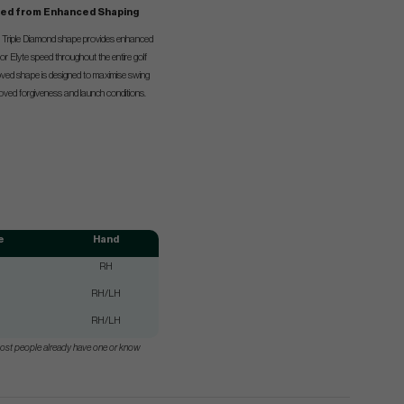
eed from Enhanced Shaping
e Triple Diamond shape provides enhanced
r Elyte speed throughout the entire golf
oved shape is designed to maximise swing
oved forgiveness and launch conditions.
e
Hand
RH
RH/LH
RH/LH
most people already have one or know