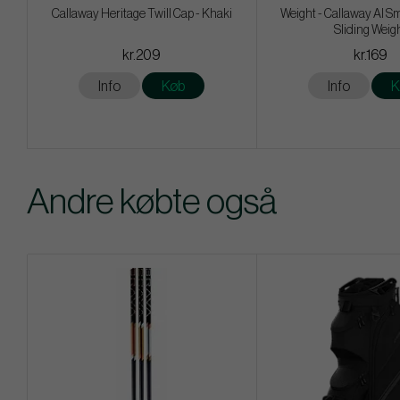
Callaway Heritage Twill Cap - Khaki
Weight - Callaway AI Sm
Sliding Weig
kr.209
kr.169
Info
Køb
Info
K
Andre købte også