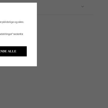
r pålidelige og sikre.
ndstillinger" nedenfor.
NDE ALLE