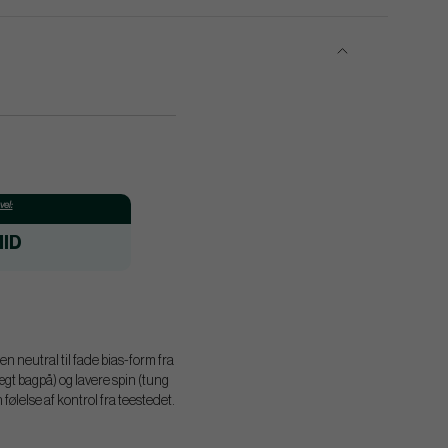
el:
ID
n neutral til fade bias-form fra
ægt bagpå) og lavere spin (tung
ølelse af kontrol fra teestedet.