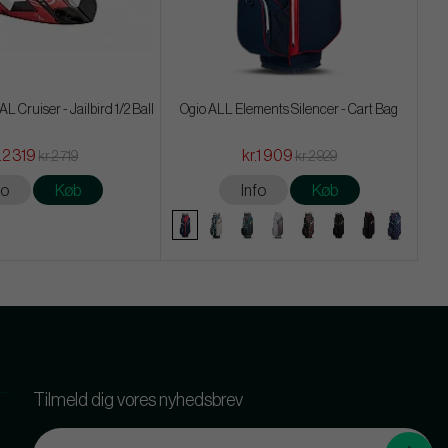
 Cruiser - Jailbird 1/2 Ball
Ogio ALL Elements Silencer - Cart Bag
.2 319
kr.1 909
kr.2 719
kr.2 929
fo
Køb
Info
Køb
Tilmeld dig vores nyhedsbrev