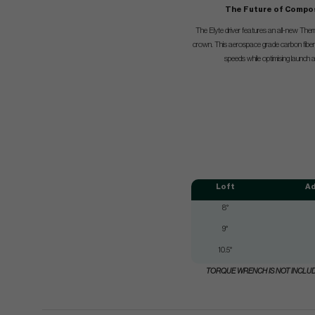
The Future of Compo
The Elyte driver features an all-new Th
crown. This aerospace grade carbon fiber
speeds while optimising launch a
Loft
Ad
8°
9°
10.5°
TORQUE WRENCH IS NOT INCLU