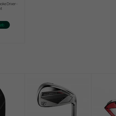
oke Driver -
ht
øb