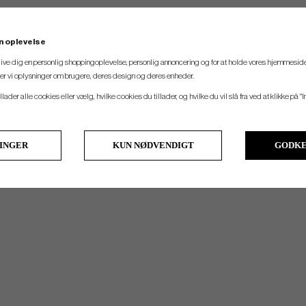
n oplevelse
 give dig en personlig shoppingoplevelse, personlig annoncering og for at holde vores hjemmeside
ler vi oplysninger om brugere, deres design og deres enheder.
llader alle cookies eller vælg, hvilke cookies du tillader, og hvilke du vil slå fra ved at klikke på "I
LINGER
KUN NØDVENDIGT
GODKE