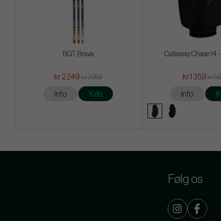
BGT Brava
Callaway Chase 14 -
kr.2 249
kr.1 359
kr.2 989
kr.1 
Info
Køb
Info
K
Følg os