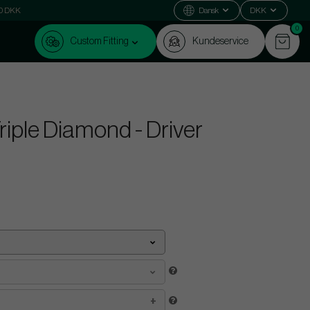
000 DKK
Dansk
DKK
0
Custom Fitting
Kundeservice
riple Diamond - Driver