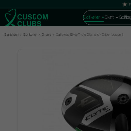
F
Golfkøller
Skaft
Golfba
Startsiden
Golfkøller
Drivers
Callaway Elyte Triple Diamond - Driver (custom)