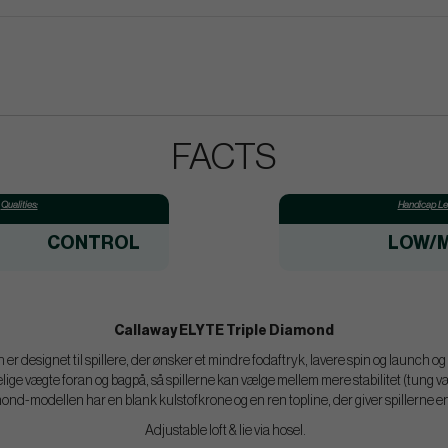
FACTS
Qualities:
Handicap Lev
CONTROL
LOW/M
Callaway ELYTE Triple Diamond
r designet til spillere, der ønsker et mindre fodaftryk, lavere spin og launch og e
ige vægte foran og bagpå, så spillerne kan vælge mellem mere stabilitet (tung v
ond-modellen har en blank kulstofkrone og en ren topline, der giver spillerne en f
Adjustable loft & lie via hosel.