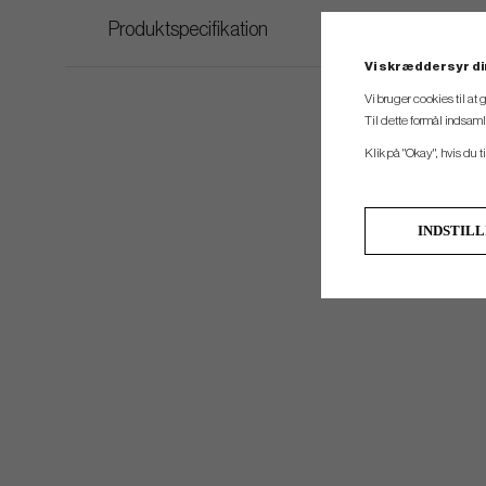
Produktspecifikation
Vi skræddersyr di
Vi bruger cookies til at
Til dette formål indsam
Klik på "Okay", hvis du ti
INDSTIL