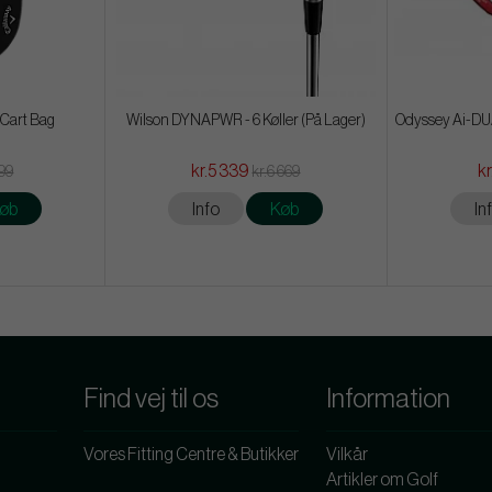
 Cart Bag
Wilson DYNAPWR - 6 Køller (På Lager)
Odyssey Ai-DUAL
kr.5 339
kr
699
kr.6 669
øb
Info
Køb
In
Find vej til os
Information
Vores Fitting Centre & Butikker
Vilkår
Artikler om Golf