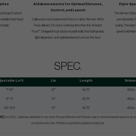
sites
Ai Advancements for Optimal Distance,
Elyte Sp
Control, and Launch
ermoforged Carbon
The all-new Elyt
 enables fast head
Callaways most advanced Ai face to date, the new Ai10x
aerodynamics fo
nd spin.
Face delivers 10x more control points than the Ai Smart
swing. The impr
Face™. Designed to produce exceptionally fast ball speeds,
speed with impr
tight dispersion, and optimised launch across the face.
SPEC.
justable Loft
Lie
Length
Volum
7°-10°
57°
45.75"
450cc
8°-11°
57°
45.75"
450cc
9.5°-12.5°
57°
45.75"
450cc
DED.
In 2022, Callaway decided to not send Torque Wrench with Drivers due to environmental reasons as 
someone who has. If there is a problem please contact us.