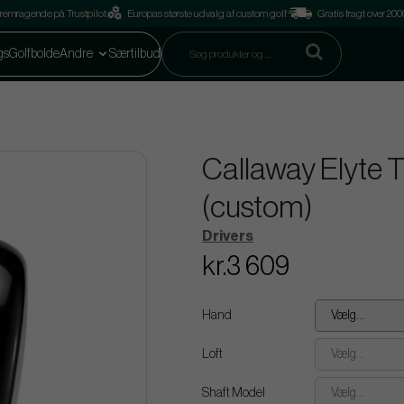
remragende på Trustpilot
Europas største udvalg af custom golf
Gratis fragt over 2
gs
Golfbolde
Andre
Særtilbud
Callaway Elyte T
(custom)
Drivers
kr.3 609
Hand
Vælg...
Loft
Vælg...
Shaft Model
Vælg...