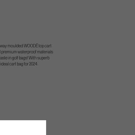
5 way moulded WOODĒ top cart
nd premium waterproof materials
aste in golf bags! With superb
ideal cart bag for 2024.