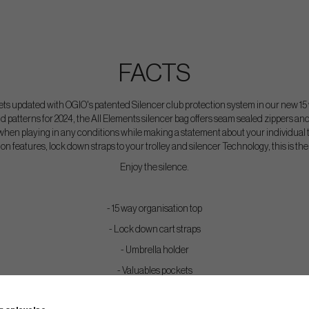
FACTS
 updated with OGIO's patented Silencer club protection system in our new 1
d patterns for 2024, the All Elements silencer bag offers seam sealed zippers a
y when playing in any conditions while making a statement about your individual t
n features, lock down straps to your trolley and silencer Technology, this is the 
Enjoy the silence.
- 15 way organisation top
- Lock down cart straps
- Umbrella holder
- Valuables pockets
- Ball silo