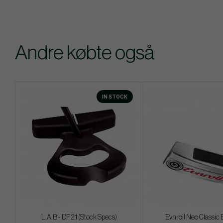
Andre købte også
IN STOCK
L.A.B - DF 2.1 (Stock Specs)
Evnroll Neo Classic 