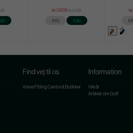
kr.1 909
kr
679
kr.3 739
øb
Info
Køb
In
Find vej til os
Information
Vores Fitting Centre & Butikker
Vilkår
Artikler om Golf