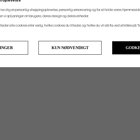
n oplevelse
- Insolated Cooler pocket
 give dig en personlig shoppingoplevelse, personlig annoncering og for at holde vores hjemmeside
ler vi oplysninger om brugere, deres design og deres enheder.
llader alle cookies eller vælg, hvilke cookies du tillader, og hvilke du vil slå fra ved at klikke på "I
LINGER
KUN NØDVENDIGT
GODKE