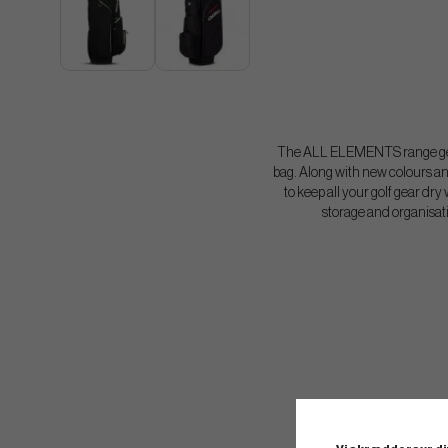
The ALL ELEMENTS range gets
bag. Along with new colours an
to keep all your golf gear dr
storage and organisatio