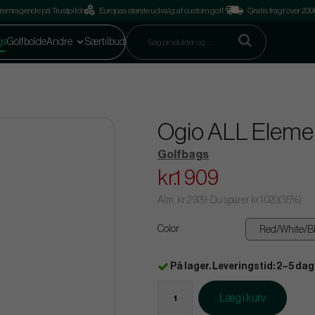
remragende på Trustpilot
Europas største udvalg af custom golf
Gratis fragt over 2
gs
Golfbolde
Andre
Særtilbud
Ogio ALL Elemen
Golfbags
kr.1 909
Alm.
kr.2 929
. Du sparer
kr.1 020
(
35
%)
Color
På lager. Leveringstid: 2–5 dag
Læg i kurv