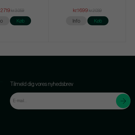
.2 719
kr.1 699
kr.3 059
kr.2 039
fo
Køb
Info
Køb
Tilmeld dig vores nyhedsbrev