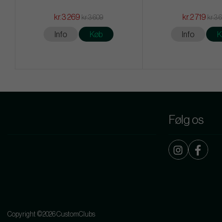
kr.3 269
kr.2 719
kr.3 609
kr.3 
Info
Køb
Info
K
Følg os
Copyright ©2026 CustomClubs