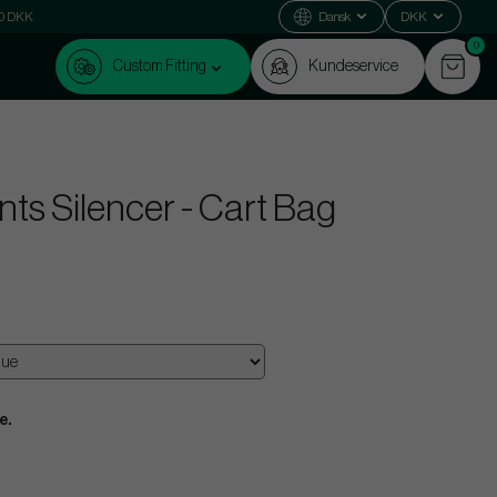
000 DKK
Dansk
DKK
0
Custom Fitting
Kundeservice
ts Silencer - Cart Bag
e.