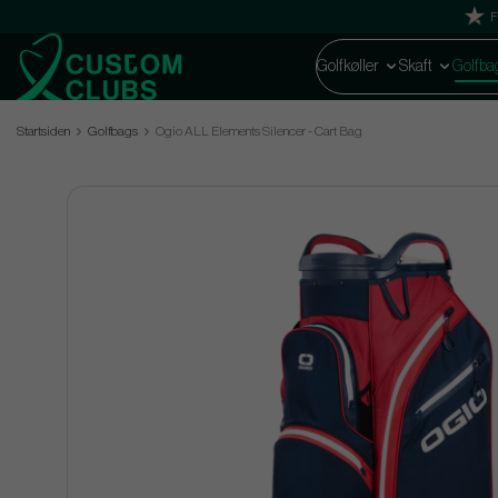
F
Golfkøller
Skaft
Golfba
Startsiden
Golfbags
Ogio ALL Elements Silencer - Cart Bag