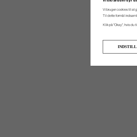
Vi skræddersyr di
Vi bruger cookies til at
Til dette formål indsam
Klik på "Okay", hvis du ti
INDSTIL