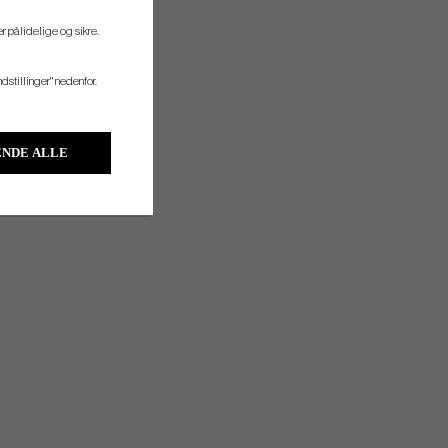
r pålidelige og sikre.
ndstillinger" nedenfor.
NDE ALLE