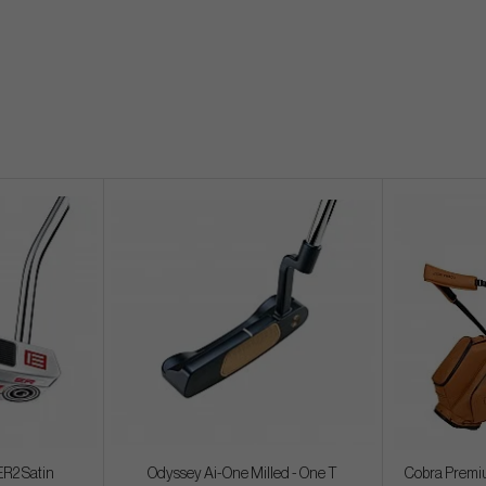
ER2 Satin
Odyssey Ai-One Milled - One T
Cobra Premiu