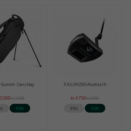
 Summit - Carry Bag
TOULON 2025 Alcatraz H1
.3 269
kr.4 759
kr.3 609
kr.5 169
fo
Køb
Info
Køb