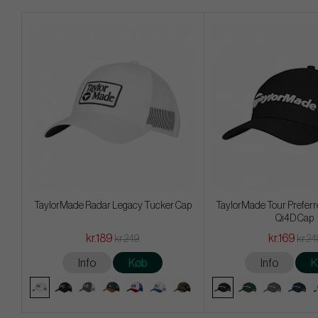
TaylorMade Radar Legacy Tucker Cap
TaylorMade Tour Preferr
Qi4D Cap
kr.189
kr.169
kr.249
kr.24
Info
Køb
Info
K