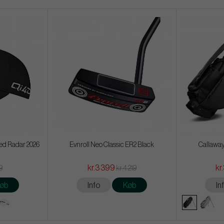
ed Radar 2026
Evnroll Neo Classic ER2 Black
Callaway
kr.3 399
kr
9
kr.4 219
øb
Info
Køb
In