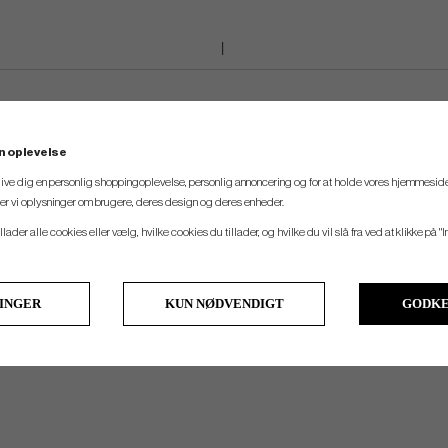
n oplevelse
 give dig en personlig shoppingoplevelse, personlig annoncering og for at holde vores hjemmeside
ler vi oplysninger om brugere, deres design og deres enheder.
llader alle cookies eller vælg, hvilke cookies du tillader, og hvilke du vil slå fra ved at klikke på "I
LINGER
KUN NØDVENDIGT
GODKE