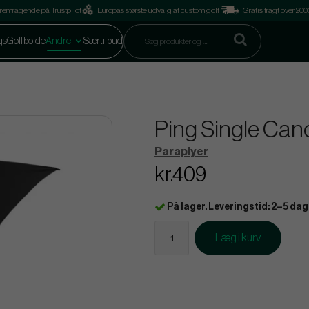
remragende på Trustpilot
Europas største udvalg af custom golf
Gratis fragt over 2
gs
Golfbolde
Andre
Særtilbud
Ping Single Can
Paraplyer
kr.409
På lager. Leveringstid: 2–5 dag
Læg i kurv