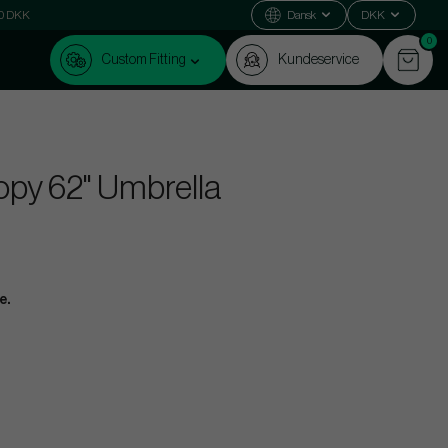
000 DKK
Dansk
DKK
0
Custom Fitting
Kundeservice
opy 62" Umbrella
e.