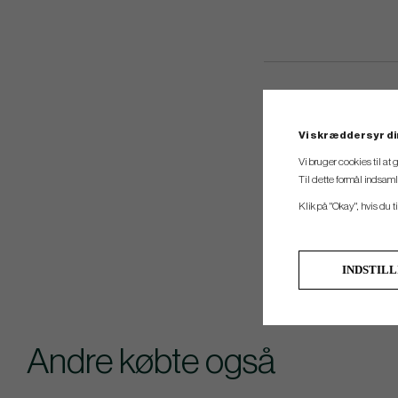
Vi skræddersyr di
Vi bruger cookies til at
Til dette formål indsam
Klik på "Okay", hvis du ti
INDSTIL
Andre købte også