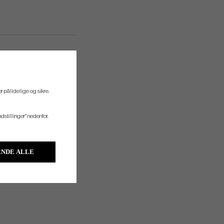
r pålidelige og sikre.
ndstillinger" nedenfor.
NDE ALLE