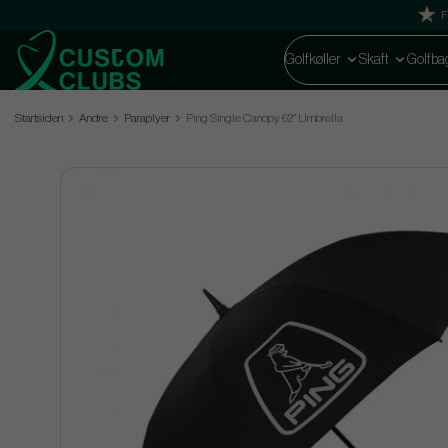
F
Golfkøller
Skaft
Golfba
Startsiden
Andre
Paraplyer
Ping Single Canopy 62" Umbrella