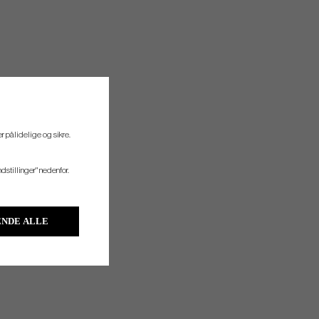
r pålidelige og sikre.
ndstillinger" nedenfor.
NDE ALLE