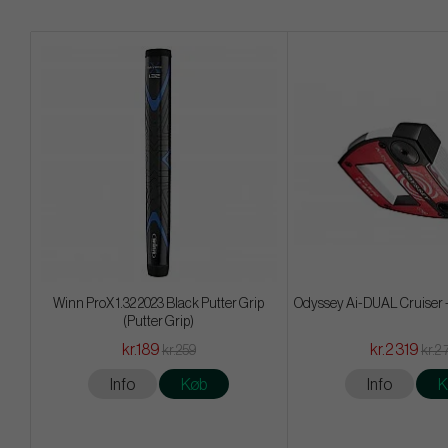
Winn ProX 1.32 2023 Black Putter Grip
Odyssey Ai-DUAL Cruiser - J
(Putter Grip)
kr.189
kr.2 319
kr.259
kr.2 
Info
Køb
Info
K