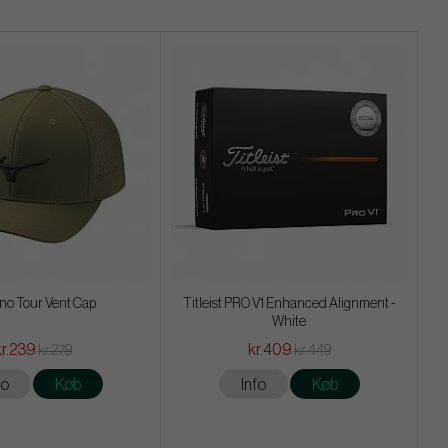
no Tour Vent Cap
Titleist PRO V1 Enhanced Alignment -
White
kr.239
kr.409
kr.279
kr.449
fo
Køb
Info
Køb