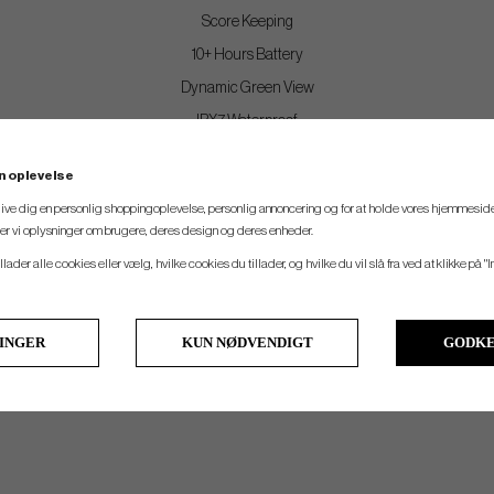
Score Keeping
10+ Hours Battery
Dynamic Green View
IPX7 Waterproof
n oplevelse
WHAT´S IN THE BOX?
 give dig en personlig shoppingoplevelse, personlig annoncering og for at holde vores hjemmeside
Ringer GPS Handheld
ler vi oplysninger om brugere, deres design og deres enheder.
USB-C to USB-A Charging/Data Cable
llader alle cookies eller vælg, hvilke cookies du tillader, og hvilke du vil slå fra ved at klikke på "I
Microfiber Cleaning Cloth
Blue Tees Golf Crossed Tees Sticker
LINGER
KUN NØDVENDIGT
GODKE
Quick-Start Guide