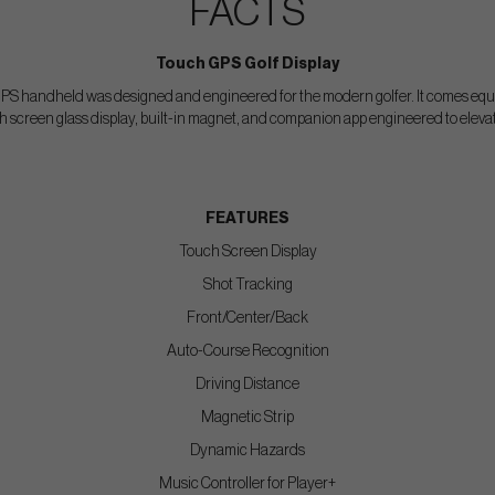
FACTS
Touch GPS Golf Display
S handheld was designed and engineered for the modern golfer. It comes equ
h screen glass display, built-in magnet, and companion app engineered to eleva
FEATURES
Touch Screen Display
Shot Tracking
Front/Center/Back
Auto-Course Recognition
Driving Distance
Magnetic Strip
Dynamic Hazards
Music Controller for Player+