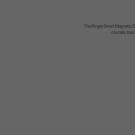
The Ringer Smart Magnetic GP
courses, touc