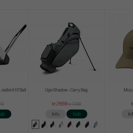
ailbird 1/2 Ball
Ogio Shadow - Carry Bag
Mizu
kr.2 659
719
kr.3 399
øb
Info
Køb
In