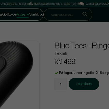
remragende på Trustpilot
Europas største udvalg af custom golf
Gratis fragt over 2
gs
Golfbolde
Andre
Særtilbud
Blue Tees - Rin
Teknik
kr.1 499
På lager. Leveringstid: 2–5 dag
Læg i kurv