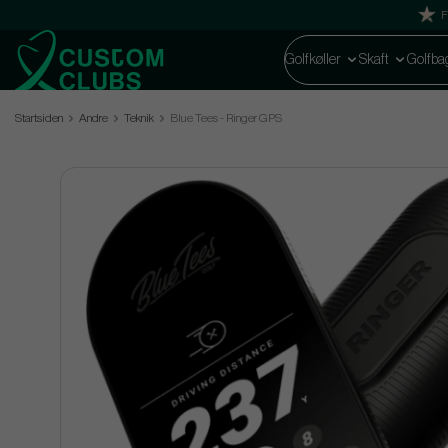
F
Golfkøller
Skaft
Golfba
Startsiden
Andre
Teknik
Blue Tees - Ringer GPS