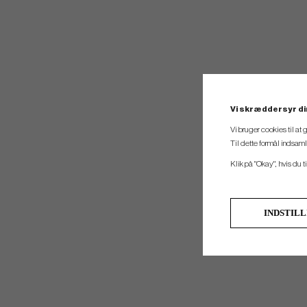
Vi skræddersyr di
Vi bruger cookies til at
Til dette formål indsam
Klik på "Okay", hvis du ti
INDSTIL