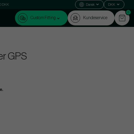
000 DKK
Dansk
DKK
0
Custom Fitting
Kundeservice
ger GPS
e.