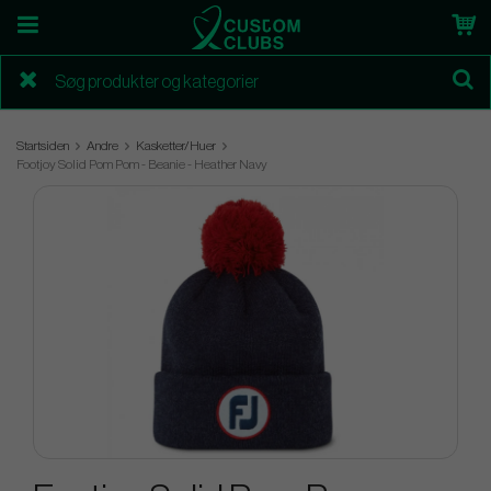
Startsiden
Andre
Kasketter/Huer
Footjoy Solid Pom Pom - Beanie - Heather Navy