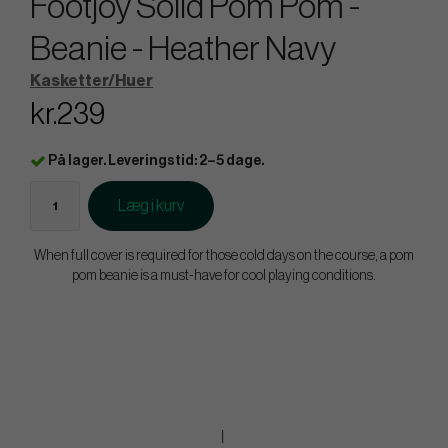
Footjoy Solid Pom Pom -
Beanie - Heather Navy
Kasketter/Huer
kr.239
På lager. Leveringstid: 2–5 dage.
Læg i kurv
When full cover is required for those cold days on the course, a pom
pom beanie is a must-have for cool playing conditions.