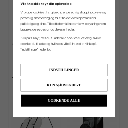
Vi skræddersyr din oplevelse
Vi bruger cookies til at give dig en personlig shoppingoplevelse,
personlig annoncering og for at holde vores hjemmesider
pålidelige og sikre. Til dette formål indsamler vi oplysninger om
brugere, deres design og deres enheder.
Klik på "Okay", hvis du tillader alle cookies eller vælg, hvilke
cookies du tillader, og hvilke du vil slå fra ved at klikke på
Ogio ALL Elements Silencer -
Big Max Blade IP 2.0
"Indstillinger" nedenfor.
Cart Bag
kr.1 909
kr.2 379
kr.2 929
kr.2 929
INDSTILLINGER
Info
Køb
Info
Køb
+2
KUN NØDVENDIGT
GODKENDE ALLE