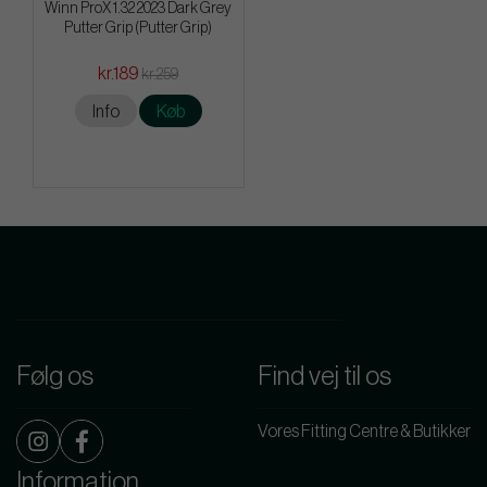
Winn ProX 1.32 2023 Dark Grey
Putter Grip (Putter Grip)
kr.189
kr.259
Info
Køb
Følg os
Find vej til os
Vores Fitting Centre & Butikker
Information