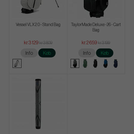
Vessel VLX 2.0 - Stand Bag
TaylorMade Deluxe -26 - Cart
Bag
kr.3 129
kr.2 659
kr.3 809
kr.3 199
Info
Køb
Info
Køb