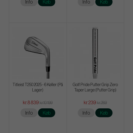
Info
Køb
Info
Køb
Titleist T250 2025 - 6 Køller (På
Golf Pride Putter Grip Zero
Lager)
Taper Large (Putter Grip)
kr.8 839
kr.239
kr.10 199
kr.289
Info
Køb
Info
Køb