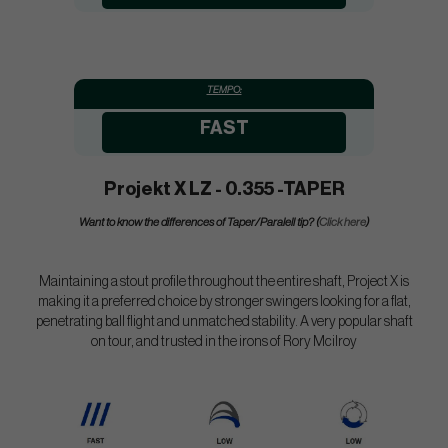
TEMPO:
FAST
Projekt X LZ - 0.355 -TAPER
Want to know the differences of Taper/Paralell tip? (
Click here
)
Maintaining a stout profile throughout the entire shaft, Project X is
making it a preferred choice by stronger swingers looking for a flat,
penetrating ball flight and unmatched stability. A very popular shaft
on tour, and trusted in the irons of Rory Mcilroy