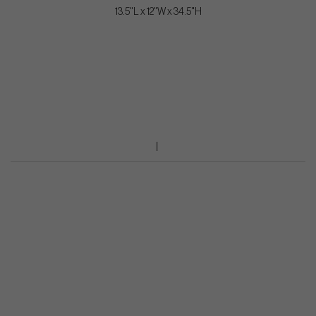
13.5"L x 12"W x 34.5"H