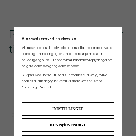
Rekommenderade tillbehör
Vi skræddersyr din oplevelse
till denna produkt
Vi bruger cookies til at give dig en personlig shoppingoplevelse,
personlig annoncering og for at holde vores hjemmesider
pålidelige og sikre. Til dette formål indsamler vi oplysninger om
brugere, deres design og deres enheder.
Klik på "Okay", hvis du tillader alle cookies eller vælg, hvilke
cookies du tillader, og hvilke du vil slå fra ved at klikke på
"Indstillinger" nedenfor.
INDSTILLINGER
KUN NØDVENDIGT
G/Fore Transporter Tour -
G/Fore Clover - Golf Glove
Stand bag