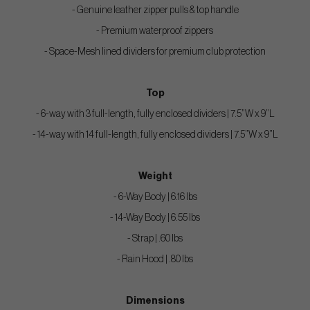
- Genuine leather zipper pulls & top handle
- Premium waterproof zippers
- Space-Mesh lined dividers for premium club protection
Top
- 6-way with 3 full-length, fully enclosed dividers | 7.5”W x 9”L
- 14-way with 14 full-length, fully enclosed dividers | 7.5”W x 9”L
Weight
- 6-Way Body | 6.16 lbs
- 14-Way Body | 6.55 lbs
- Strap | .60 lbs
- Rain Hood | .80 lbs
Dimensions