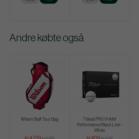
Andre købte også
Wilson Staff Tour Bag
Titleist PRO V1 AIM
Performance Black Line -
White
kr.4 759
kr.409
kr.5 919
kr.449