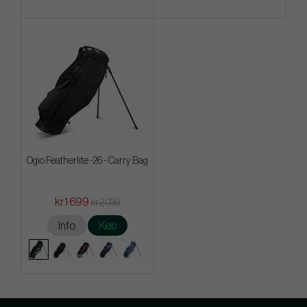
Ogio Featherlite -26 - Carry Bag
kr.1 699
kr.2 039
Info
Køb