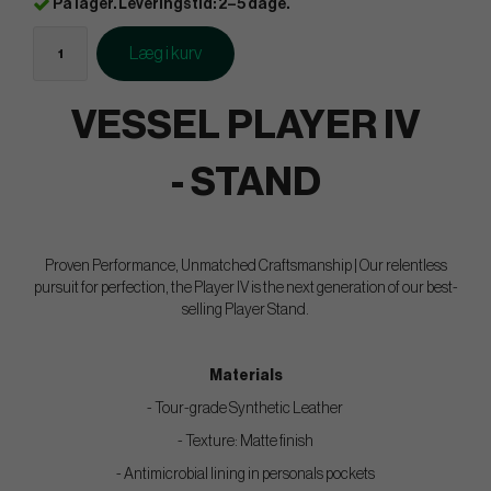
På lager. Leveringstid: 2–5 dage.
Læg i kurv
VESSEL PLAYER IV
- STAND
Proven Performance, Unmatched Craftsmanship | Our relentless
pursuit for perfection, the Player IV is the next generation of our best-
selling Player Stand.
Materials
- Tour-grade Synthetic Leather
- Texture: Matte finish
- Antimicrobial lining in personals pockets