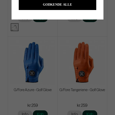
GODKENDE ALLE
kr.4 079
kr.259
Info
Køb
Info
Køb
G/Fore Azure - Golf Glove
G/Fore Tangeriene - Golf Glove
kr.259
kr.259
Info
Køb
Info
Køb