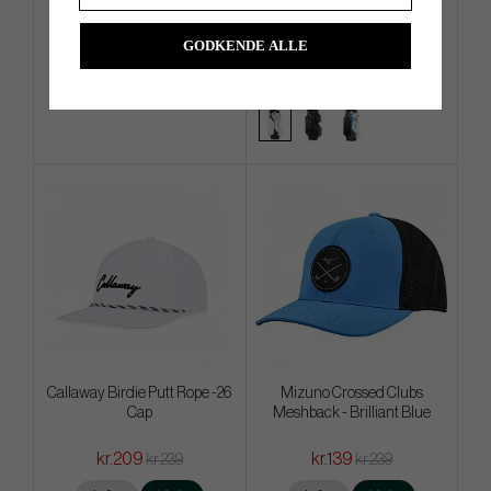
GODKENDE ALLE
kr.239
kr.2 519
kr.279
kr.3 129
Info
Køb
Info
Køb
Callaway Birdie Putt Rope -26
Mizuno Crossed Clubs
Cap
Meshback - Brilliant Blue
kr.209
kr.139
kr.239
kr.239