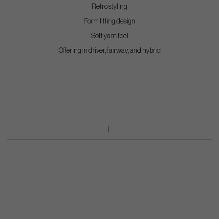
Retro styling
Form fitting design
Soft yarn feel
Offering in driver, fairway, and hybrid