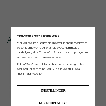
Vi skræddersyr din oplevelse
Andre købte også
Vi bruger cookies til at give dig en personlig shoppingoplevelse,
personlig annoncering og for at holde vores hjemmesider
pålidelige og sikre. Til dette formål indsamler vi oplysninger om
brugere, deres design og deres enheder.
Klik på "Okay", hvis du tillader alle cookies eller vælg, hvilke
cookies du tillader, og hvilke du vil slå fra ved at klikke på
"Indstillinger" nedenfor.
INDSTILLINGER
Mizuno Tour Vent Cap
Ping DLX - Cart Bag
KUN NØDVENDIGT