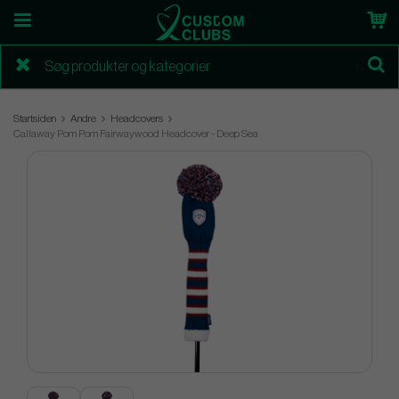
Startsiden
Andre
Headcovers
Callaway Pom Pom Fairwaywood Headcover - Deep Sea