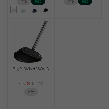
Info
Køb
Info
Køb
Ping PLD Milled AS Oslo C
kr.3 739
kr.4 759
Info