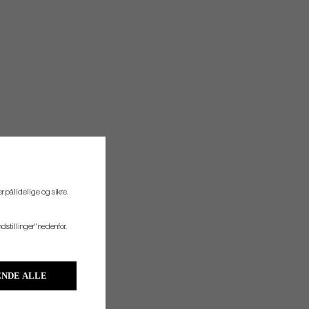
r pålidelige og sikre.
ndstillinger" nedenfor.
NDE ALLE