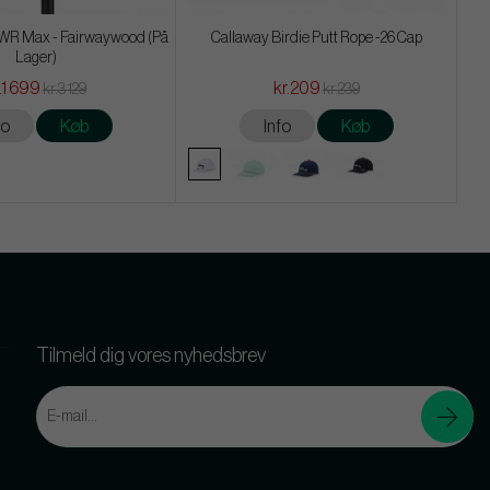
R Max - Fairwaywood (På
Callaway Birdie Putt Rope -26 Cap
Lager)
.1 699
kr.209
kr.3 129
kr.239
fo
Køb
Info
Køb
Tilmeld dig vores nyhedsbrev