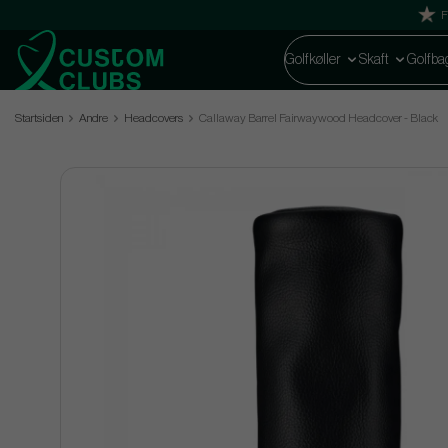
F
Golfkøller
Skaft
Golfba
Startsiden
Andre
Headcovers
Callaway Barrel Fairwaywood Headcover - Black