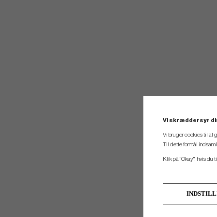
Vi skræddersyr di
Vi bruger cookies til at
Til dette formål indsam
Klik på "Okay", hvis du ti
INDSTIL