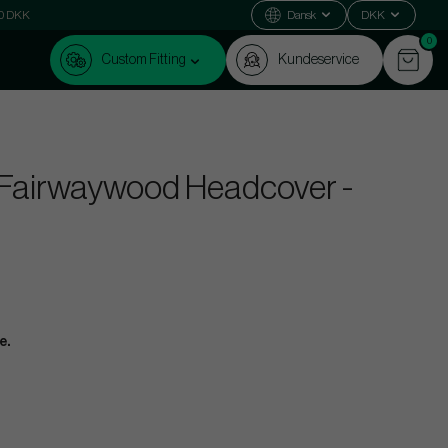
000 DKK
Dansk
DKK
0
Custom Fitting
Kundeservice
 Fairwaywood Headcover -
e.