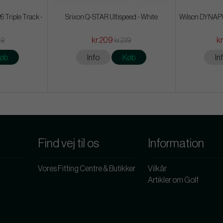
 Triple Track -
Srixon Q-STAR Ultispeed - White
Wilson DYNAPW
kr.209
kr
49
kr.279
øb
Info
Køb
In
Find vej til os
Information
Vores Fitting Centre & Butikker
Vilkår
Artikler om Golf