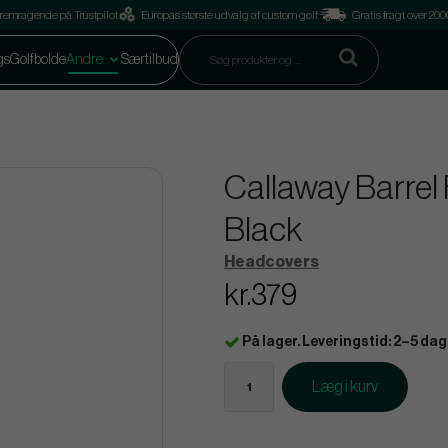
remragende på Trustpilot
Europas største udvalg af custom golf
Gratis fragt over 2
gs
Golfbolde
Andre
Særtilbud
Callaway Barrel
Black
Headcovers
kr.379
På lager. Leveringstid: 2–5 dag
Læg i kurv