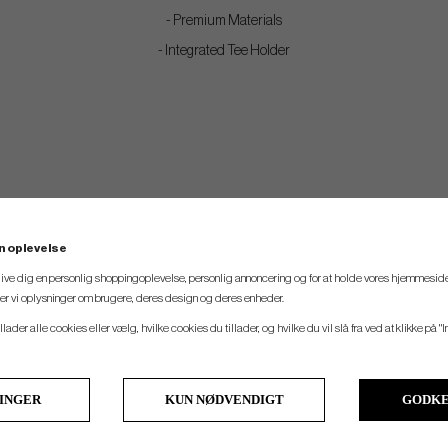
- Premium Materials
- Integrated Tee Holder
n oplevelse
 give dig en personlig shoppingoplevelse, personlig annoncering og for at holde vores hjemmeside
ler vi oplysninger om brugere, deres design og deres enheder.
llader alle cookies eller vælg, hvilke cookies du tillader, og hvilke du vil slå fra ved at klikke på "I
LINGER
KUN NØDVENDIGT
GODKE