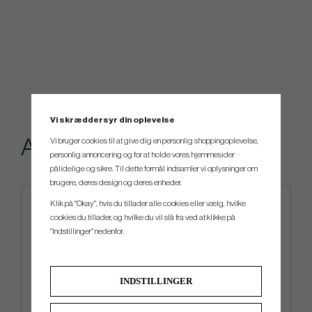
Vi skræddersyr din oplevelse
Andre købte også
Vi bruger cookies til at give dig en personlig shoppingoplevelse,
personlig annoncering og for at holde vores hjemmesider
pålidelige og sikre. Til dette formål indsamler vi oplysninger om
brugere, deres design og deres enheder.
Klik på "Okay", hvis du tillader alle cookies eller vælg, hvilke
4 FOR 3
cookies du tillader, og hvilke du vil slå fra ved at klikke på
"Indstillinger" nedenfor.
INDSTILLINGER