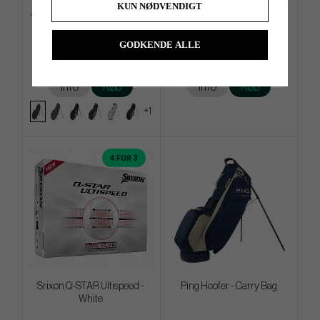
KUN NØDVENDIGT
Titleist Players S4 - Stand Bag
Srixon AD 333 - 2026 - White
GODKENDE ALLE
kr.1 699
kr.209
kr.2 039
kr.239
Info
Køb
Info
Køb
+1
4 FOR 3
Srixon Q-STAR Ultispeed -
Ping Hoofer - Carry Bag
White