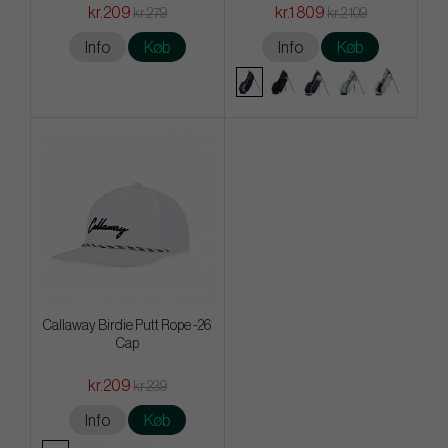
kr.209
kr.1 809
kr.279
kr.2 109
Info
Køb
Info
Køb
Callaway Birdie Putt Rope -26
Cap
kr.209
kr.239
Info
Køb