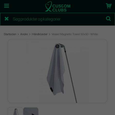
Startsiden
Andre
Håndklæder
Vessel Magnetic Towel 50x50 - White