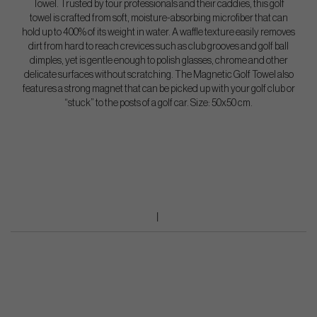
Towel. Trusted by tour professionals and their caddies, this golf
towel is crafted from soft, moisture-absorbing microfiber that can
hold up to 400% of its weight in water. A waffle texture easily removes
dirt from hard to reach crevices such as club grooves and golf ball
dimples, yet is gentle enough to polish glasses, chrome and other
delicate surfaces without scratching. The Magnetic Golf Towel also
features a strong magnet that can be picked up with your golf club or
“stuck” to the posts of a golf car. Size: 50x50 cm.