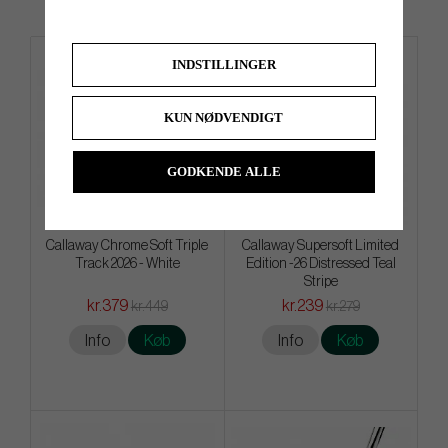
INDSTILLINGER
4 FOR 3
KUN NØDVENDIGT
GODKENDE ALLE
Callaway Chrome Soft Triple
Callaway Supersoft Limited
Track 2026 - White
Edition -26 Distressed Teal
Stripe
kr.379
kr.239
kr.449
kr.279
Info
Køb
Info
Køb