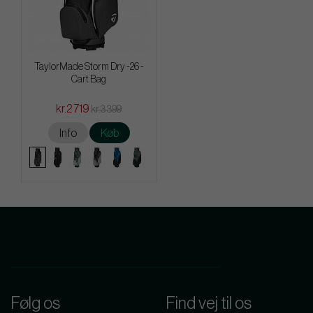
TaylorMade Storm Dry -26 -
Cart Bag
kr.2 719
kr.3 399
Info
Køb
Følg os
Find vej til os