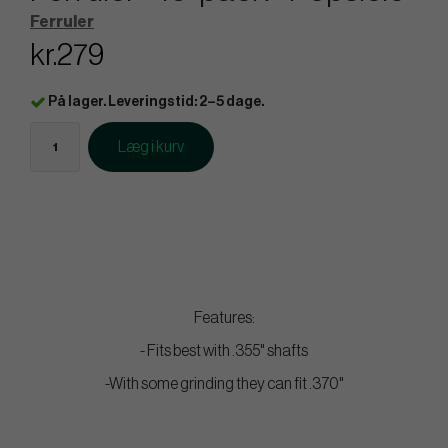
Ferruler
kr.279
På lager. Leveringstid: 2–5 dage.
Læg i kurv
Features:
- Fits best with .355" shafts
-With some grinding they can fit .370"