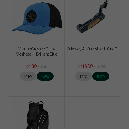
Mizuno Crossed Clubs
Odyssey Ai-One Milled - One T
Meshback - Brilliant Blue
kr.139
kr.1 909
kr.239
kr.3 739
Info
Køb
Info
Køb