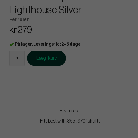
Lighthouse Silver
Ferruler
kr.279
På lager. Leveringstid: 2–5 dage.
Læg i kurv
Features:
- Fits best with .355-.370" shafts