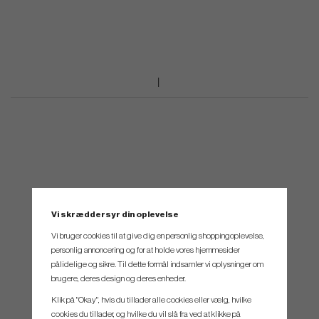
Vi skræddersyr din oplevelse
Vi bruger cookies til at give dig en personlig shoppingoplevelse,
personlig annoncering og for at holde vores hjemmesider
pålidelige og sikre. Til dette formål indsamler vi oplysninger om
brugere, deres design og deres enheder.
Klik på "Okay", hvis du tillader alle cookies eller vælg, hvilke
cookies du tillader, og hvilke du vil slå fra ved at klikke på