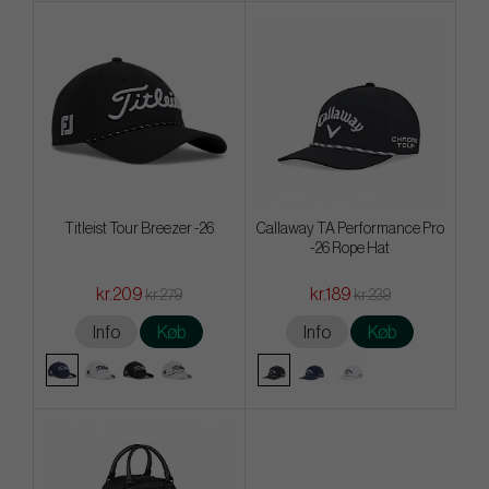
Titleist Tour Breezer -26
Callaway TA Performance Pro
-26 Rope Hat
kr.209
kr.189
kr.279
kr.239
Info
Køb
Info
Køb