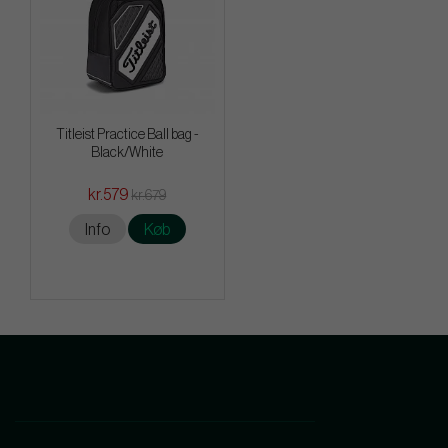
Titleist Practice Ball bag -
Black/White
kr.579
kr.679
Info
Køb