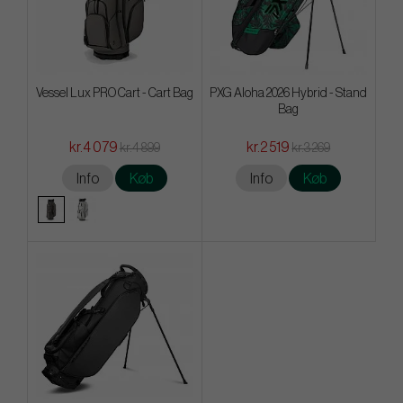
Vessel Lux PRO Cart - Cart Bag
PXG Aloha 2026 Hybrid - Stand
Bag
kr.4 079
kr.2 519
kr.4 899
kr.3 269
Info
Køb
Info
Køb