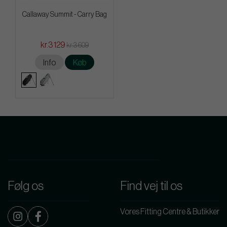
Callaway Summit - Carry Bag
kr.3 129
kr.3 609
Info
Køb
Følg os
Find vej til os
Vores Fitting Centre & Butikker