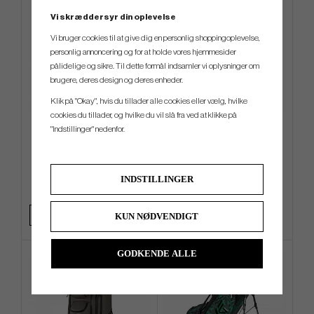
Vi skræddersyr din oplevelse
Vi bruger cookies til at give dig en personlig shoppingoplevelse,
personlig annoncering og for at holde vores hjemmesider
pålidelige og sikre. Til dette formål indsamler vi oplysninger om
brugere, deres design og deres enheder.
Klik på "Okay", hvis du tillader alle cookies eller vælg, hvilke
cookies du tillader, og hvilke du vil slå fra ved at klikke på
TaylorMade Radar Legacy
KBS - TD
"Indstillinger" nedenfor.
Tucker Cap
kr.189
kr.1 359
kr.249
kr.1 769
INDSTILLINGER
Info
Køb
Info
Køb
+1
KUN NØDVENDIGT
GODKENDE ALLE