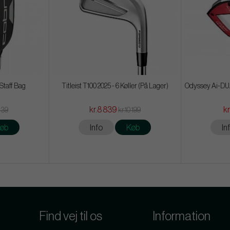
Staff Bag
Titleist T100 2025 - 6 Køller (På Lager)
Odyssey Ai-DUAL
kr.8 839
kr
439
kr.10 199
øb
Info
Køb
In
Find vej til os
Information