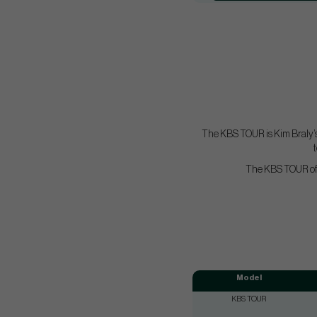
The KBS TOUR is Kim Braly’s s
The KBS TOUR offer
Model
KBS TOUR