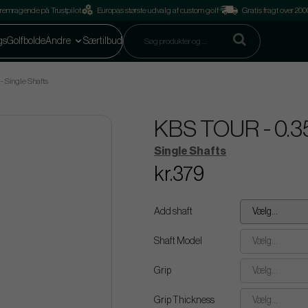
remragende på Trustpilot
Europas største udvalg af custom golf
Gratis fragt over 2
gs
Golfbolde
Andre
Særtilbud
- Single Shafts
KBS TOUR - 0.355
Single Shafts
kr.379
Add shaft
Vælg...
Shaft Model
Vælg...
Grip
Vælg...
Grip Thickness
Vælg...