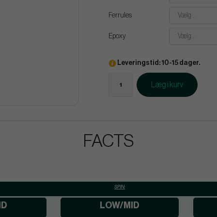
Ferrules
Vælg...
Epoxy
Vælg...
Leveringstid: 10-15 dager.
Læg i kurv
FACTS
SPIN:
ID
LOW/MID