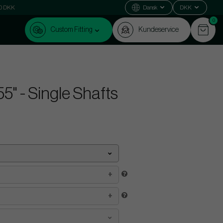
000 DKK
Dansk
DKK
0
Custom Fitting
Kundeservice
" - Single Shafts