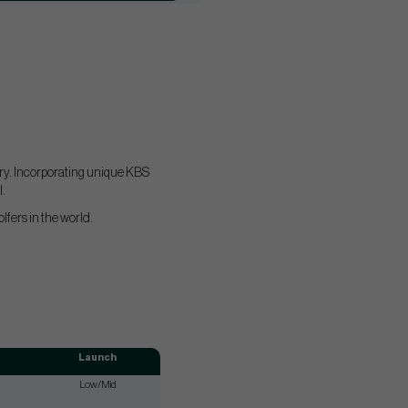
tory. Incorporating unique KBS
.
lfers in the world.
Launch
Low/Mid