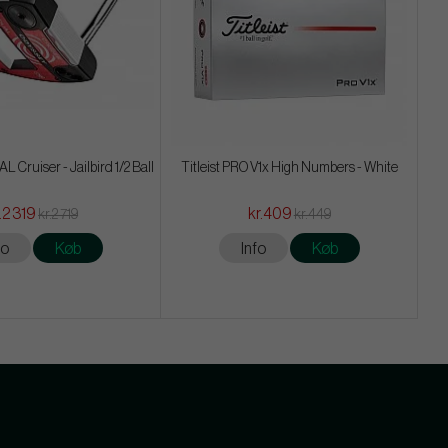
 Cruiser - Jailbird 1/2 Ball
Titleist PRO V1x High Numbers - White
.2 319
kr.409
kr.2 719
kr.449
fo
Køb
Info
Køb