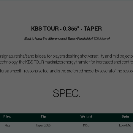
KBS TOUR - 0.355" - TAPER
Want to know the differences of Taper/Paralell tip? (
Click here
)
ignature shaft and is ideal for players desiring shot versatility and mid trajec
technology, the KBS TOUR maximizes energy transfer for increased shot control
s a smooth, responsive feel and is the preferred model by several of the best go
SPEC.
Flex
Tip
Weight
Spin
Reg
Taper 0.355
110 gr
Low/Mid