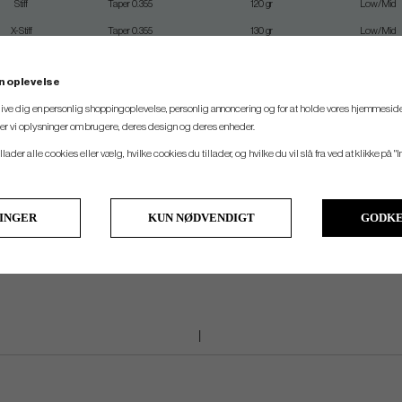
Stiff
Taper 0.355
120 gr
Low/Mid
X-Stiff
Taper 0.355
130 gr
Low/Mid
n oplevelse
 give dig en personlig shoppingoplevelse, personlig annoncering og for at holde vores hjemmeside
ith reshafting, we can do it for you. Please dont hesitate to contact us for price, an
ler vi oplysninger om brugere, deres design og deres enheder.
llader alle cookies eller vælg, hvilke cookies du tillader, og hvilke du vil slå fra ved at klikke på "I
LINGER
KUN NØDVENDIGT
GODKE