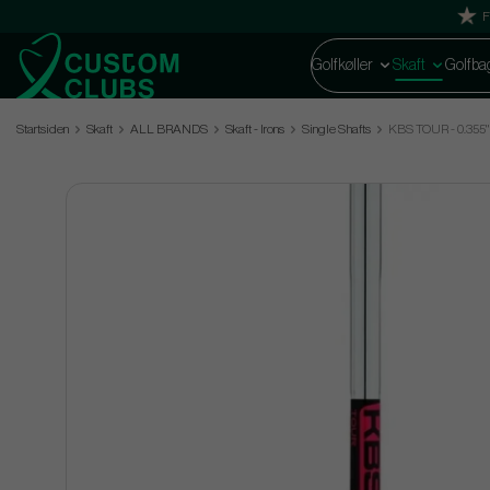
F
Golfkøller
Skaft
Golfba
Startsiden
Skaft
ALL BRANDS
Skaft - Irons
Single Shafts
KBS TOUR - 0.355" 