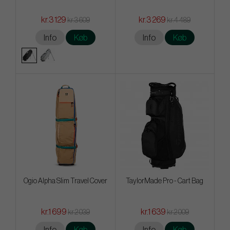
kr.3 129
kr.3 269
kr.3 609
kr.4 489
Info
Køb
Info
Køb
Ogio Alpha Slim Travel Cover
TaylorMade Pro - Cart Bag
kr.1 699
kr.1 639
kr.2 039
kr.2 009
Info
Køb
Info
Køb