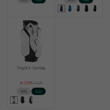
Ping DLX - Cart Bag
kr.2 519
kr.3 129
Info
Køb