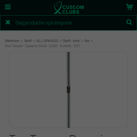
Startsiden
Skaft
ALL BRANDS
Skaft - Irons
Set
True Temper - Dynamic Gold - 0.355" - 6 shafts - SET