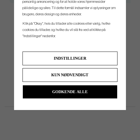
personlig annoncering og for at holde vores hjemmesider
pålidelige og sikre. Til dette formål indsamler vi oplysninger om
brugere, deres design og deres enheder.
Klik på "Okay", hvis du tillader alle cookies eller vælg, hvilke
Do you need help with reshafting, we can do it for you. Please dont
cookies du tillader, og hvilke du vil slå fra ved at klikke på
hesitate to contact us for price, and more information.
"Indstillinger" nedenfor.
INDSTILLINGER
KUN NØDVENDIGT
GODKENDE ALLE