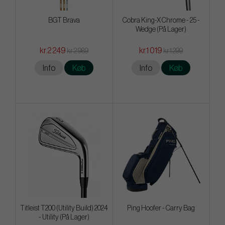
BGT Brava
Cobra King-X Chrome - 25 -
Wedge (På Lager)
kr.2 249
kr.1 019
kr.2 989
kr.1 299
Info
Køb
Info
Køb
Titleist T200 (Utility Build) 2024
Ping Hoofer - Carry Bag
- Utility (På Lager)