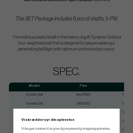
Want to know the differences of Taper/Paralell tip? (
Click here
)
This SET Package includes 6 pcs of shafts. 5-PW.
The most successful shaft in the history of golf, Dynamic Gold is a
tour-weighted shaft that is designed for players seeking a
penetrating ball flight with optimum control and accuracy.
SPEC.
Model
Flex
Tip
Dynamic Gold
Reg (R300)
Taper 0.
Dynamic Gold
Stiff (S200)
Taper 0.
Dynamic Gold
Stiff (S300)
Taper 0.
Vi skræddersyr din oplevelse
Dynamic Gold
Stiff (S400)
Taper 0.
Vi bruger cookies til at give dig en personlig shoppingoplevelse,
Dynamic Gold
X-Stiff (X100)
Taper 0.