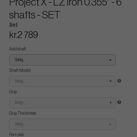
Project X - LZ Iron 0.355" - 6
shafts - SET
Set
kr.2 789
Add shaft
Vælg...
Shaft Model
Vælg...
Grip
Vælg...
Grip Thickness
Vælg...
Ferrules