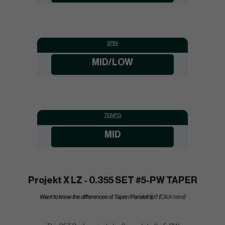
SPIN:
MID/LOW
TEMPO:
MID
Projekt X LZ - 0.355 SET #5-PW TAPER
Want to know the differences of Taper/Paralell tip? (
Click here
)