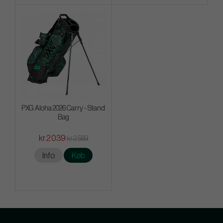
PXG Aloha 2026 Carry - Stand
Bag
kr.2 039
kr.2 589
Info
Køb