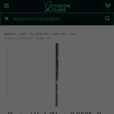
Startsiden
Skaft
ALL BRANDS
Skaft - Irons
Set
Project X - LZ Iron 0.355" - 6 shafts - SET