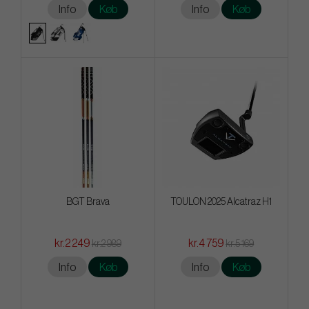
Info
Køb
Info
Køb
BGT Brava
TOULON 2025 Alcatraz H1
kr.2 249
kr.4 759
kr.2 989
kr.5 169
Info
Køb
Info
Køb