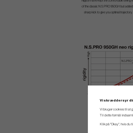
Nippon have kept the comfortable swing fe
of the classic N.S.PRO 950GH but added
sharp kick to give you optimal trajectory.
Vi skræddersyr di
Vi bruger cookies til at
Til dette formål indsam
Klik på "Okay", hvis du ti