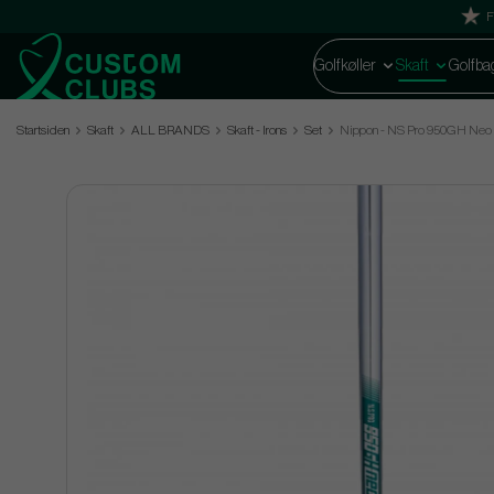
F
Golfkøller
Skaft
Golfba
Startsiden
Skaft
ALL BRANDS
Skaft - Irons
Set
Nippon - NS Pro 950GH Neo - I