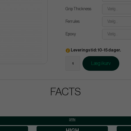
Grip Thickness
Vælg...
Ferrules
Vælg...
Epoxy
Vælg...
Leveringstid: 10-15 dager.
Læg i kurv
FACTS
SPIN:
HIGH