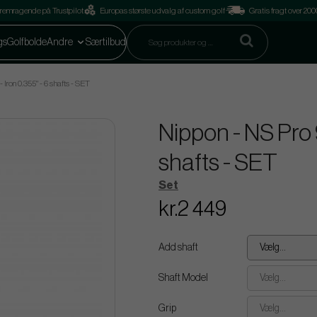
remragende på Trustpilot
Europas største udvalg af custom golf
Gratis fragt over 2
gs
Golfbolde
Andre
Særtilbud
ron 0.355" - 6 shafts - SET
Nippon - NS Pro 
shafts - SET
Set
kr.2 449
Add shaft
Vælg...
Shaft Model
Vælg...
Grip
Vælg...