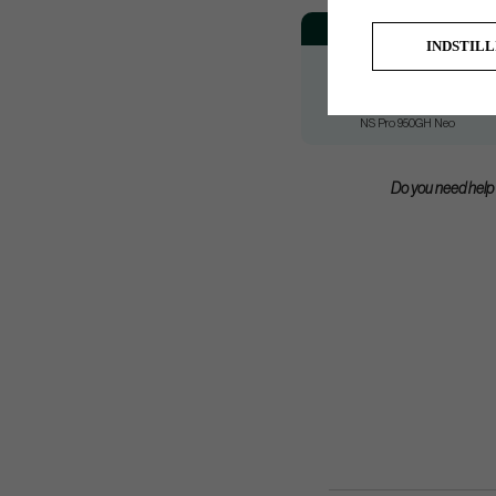
Model
INDSTIL
NS Pro 950GH Neo
NS Pro 950GH Neo
NS Pro 950GH Neo
Do you need help w