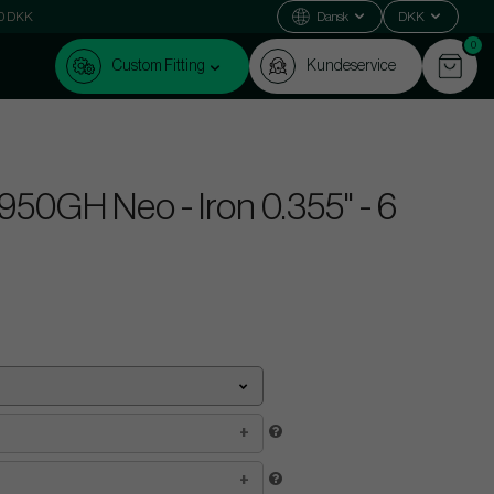
000 DKK
Dansk
DKK
0
Custom Fitting
Kundeservice
950GH Neo - Iron 0.355" - 6