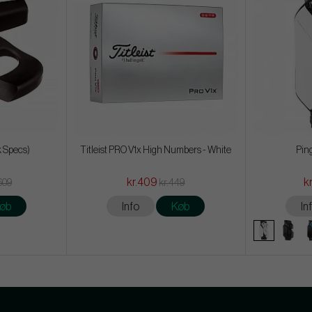
k Specs)
Titleist PRO V1x High Numbers - White
Pin
kr.409
kr
 609
kr.449
øb
Info
Køb
In