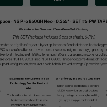
ppon - NS Pro 950GH Neo - 0.355" - SET #5-PW TA
Want to know the differences of Taper/Paralell tip? (
Click here
)
This SET Package includes 6 pcs of shafts. 5-PW.
se brand af golfskafter, der tilbyder spillere enestående distance, kontrol og pr
.PRO-serien af skafter for at levere bemærkelsesværdig manøvredygtighed og di
v først introduceret i 1999 og fejrer nu sit 20-års jubilæum som støtte for golfsp
tere vores N.S.PRO 950GH neo. N.S.PRO 950GH neo er det perfekte match til dag
point konfiguration, der sikrer alsidig fleksibilitet ved let vægt. Oplev et højtyd
-
Maximizing the Latest in Iron
A Perfectly-measured Grip Size
Technology for the Perfect
Nippon designed the grip end at a standard
Whip
ed
of .600" to allow for more gripping options,
l
The firm mid-shaft construction accentuates
thereby creating a more stable, better-fitting
t
the sharp reverse whip of the tip, while
grip.Enjoy a sharp yet comfortable feel.
maintaining all-around shaft flexibility.