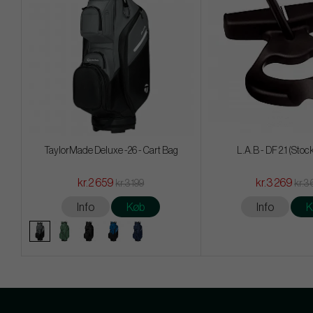
TaylorMade Deluxe -26 - Cart Bag
L.A.B - DF 2.1 (Stoc
kr.2 659
kr.3 269
kr.3 199
kr.3
Info
Køb
Info
K