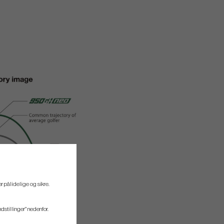
r pålidelige og sikre.
ndstillinger" nedenfor.