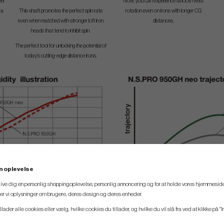
el
Now, you can experience smooth wrist
 a
This shaft promotes the perfect spin rate
rotation even on irons with longer CG
even when matched with stronger loft iron
distances.
heads that tend to inhibit spin.
The perfect tool for unlocking the potential of
today's cutting-edge distance irons.
n oplevelse
 give dig en personlig shoppingoplevelse, personlig annoncering og for at holde vores hjemmeside
ler vi oplysninger om brugere, deres design og deres enheder.
SPEC.
llader alle cookies eller vælg, hvilke cookies du tillader, og hvilke du vil slå fra ved at klikke på "I