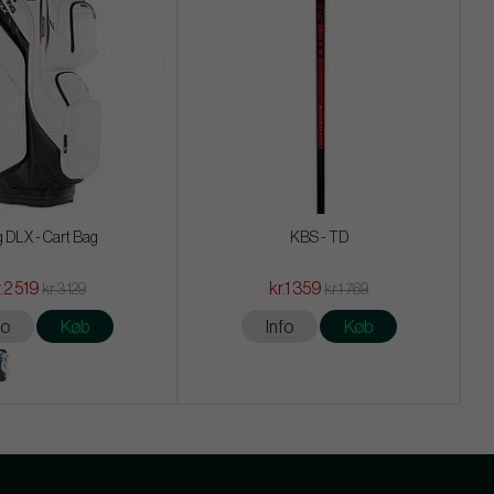
g DLX - Cart Bag
KBS - TD
.2 519
kr.1 359
kr.3 129
kr.1 769
fo
Køb
Info
Køb