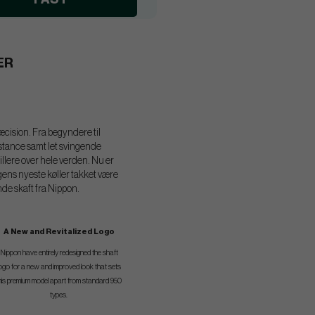
PER
æcision. Fra begyndere til
stance samt let svingende
illere over hele verden. Nu er
ens nyeste køller takket være
ende skaft fra Nippon.
A New and Revitalized Logo
Nippon have entirely redesigned the shaft
ogo for a new and improved look that sets
his premium model apart from standard 950
types.