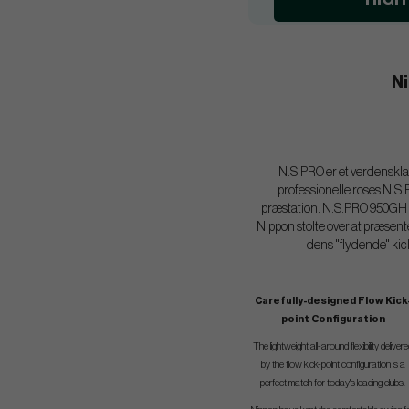
Ni
N.S.PRO er et verdensklas
professionelle roses N.S
præstation. N.S.PRO 950GH ble
Nippon stolte over at præsen
dens "flydende" kick-
Carefully-designed Flow Kick
point Configuration
The lightweight all-around flexibility deliver
by the flow kick-point configuration is a
perfect match for today's leading clubs.