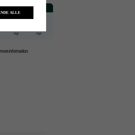
Spin
Launch
NDE ALLE
High
High
High
High
High
High
d more information.