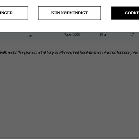
Flex
Tip
Weight
Torque
LINGER
KUN NØDVENDIGT
GODKE
Regular
Taper 0.355
94,5 gr
1,9
SR (Stiff-Regular)
Taper 0.355
97 gr
1,8
Taper 0.355
98 gr
1,7
Stiff
ith reshafting, we can do it for you. Please dont hesitate to contact us for price, an