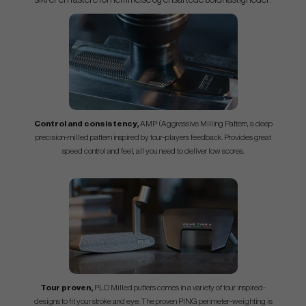
sikrer en fastere fornemmelse og ensartede boldhastigheder.
Control and consistency,
AMP (Aggressive Milling Pattern, a deep
precision-milled pattern inspired by tour-players feedback. Provides great
speed control and feel, all you need to deliver low scores.
Tour proven,
PLD Milled putters comes in a variety of tour inspired-
designs to fit your stroke and eye. The proven PING perimeter-weighting is