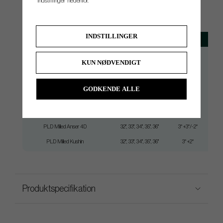
"Indstillinger" nedenfor.
SPEC.
INDSTILLINGER
Modell
Lenght
Loft
Lie
PLD Milled Anser
32", 33", 34", 35", 36"
3° +3°/-2°
20° ±4
KUN NØDVENDIGT
PLD Milled Anser 2
32", 33", 34", 35", 36"
3° +3°/-2°
20° ±4
PLD Milled DS72
32", 33", 34", 35", 36"
3° +3°/-2°
20° ±2
GODKENDE ALLE
PLD Milled Prime Tyne 4
32", 33", 34", 35", 36"
3° +3°/-2°
20° ±2
PLD Milled Anser 30
32", 33", 34", 35", 36"
3° +3°/-2°
20° ±4
PLD Milled Anser 4D
32", 33", 34", 35", 36"
3° +3°/-2°
20° ±4
PLD Milled Kushin
32", 33", 34", 35", 36"
3° +2°
20° ±2
Produktspecifikation