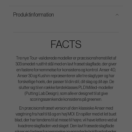
Produktinformation
FACTS
Tre nye Tour-validerede modeller er præcisionsfremstillet af
303 smedet rustfrit stål med en lavt fræset slagflade, der giver
en fastere fornemmelse for konsistens og kontrol. Anser 4D,
Anser 30 og Kushin repræsenterer alle tre slagtyper og har
forskellige hoels, der passer til din stil, dit slag og dit øje. De
slutter sig til en række førsteklasses PLD Milled-modeller
(Putting Lab Design), som alle er designet til at give
scoringssænkende konsistens på greenen.
En præcisionsfræset version af den klassiske Anser med
vægtning fra hæl til tå og en høj MOI. En spiller med et let buet
blad, der har tendens til at misse til højre, vil have lettere ved at
kvadrere slagfladen ved slaget. Den lavt fræsede slagflade