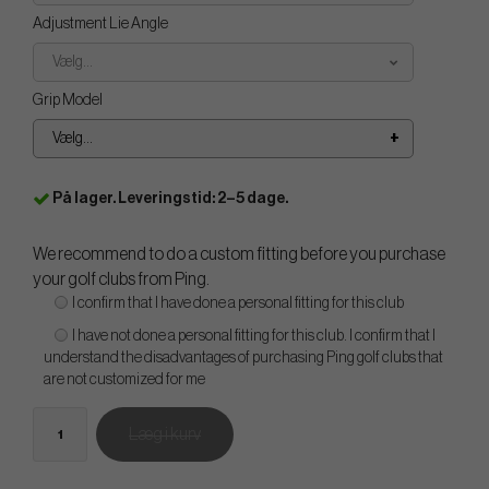
Adjustment Lie Angle
Vælg...
Grip Model
Vælg...
På lager. Leveringstid: 2–5 dage.
We recommend to do a custom fitting before you purchase
your golf clubs from Ping.
I confirm that I have done a personal fitting for this club
I have not done a personal fitting for this club. I confirm that I
understand the disadvantages of purchasing Ping golf clubs that
are not customized for me
Læg i kurv