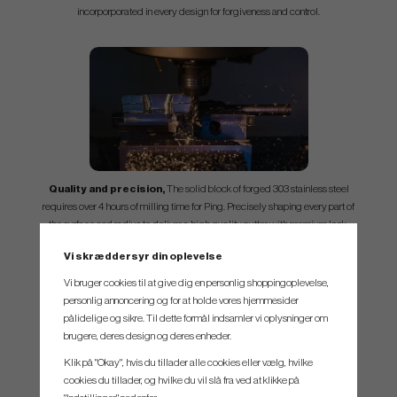
incorporporated in every design for forgiveness and control.
Quality and precision,
The solid block of forged 303 stainless steel
requires over 4 hours of milling time for Ping. Precisely shaping every part of
the surface and radius to deliver a high quality putter with premium look.
Vi skræddersyr din oplevelse
Vi bruger cookies til at give dig en personlig shoppingoplevelse,
Grip
personlig annoncering og for at holde vores hjemmesider
pålidelige og sikre. Til dette formål indsamler vi oplysninger om
brugere, deres design og deres enheder.
Klik på "Okay", hvis du tillader alle cookies eller vælg, hvilke
PLD M Tour Black/Gold
cookies du tillader, og hvilke du vil slå fra ved at klikke på