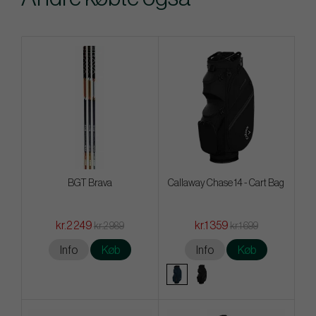
BGT Brava
Callaway Chase 14 - Cart Bag
kr.2 249
kr.1 359
kr.2 989
kr.1 699
Info
Køb
Info
Køb