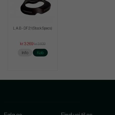
L.A.B - DF 2.1 (Stock Specs)
kr.3 269
kr.3 609
Info
Køb