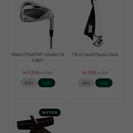
Wilson DYNAPWR - 6 Køller (På
PXG 2-Faced Players Towel
Lager)
kr.5 339
kr.309
kr.6 669
kr.409
Info
Køb
Info
Køb
IN STOCK