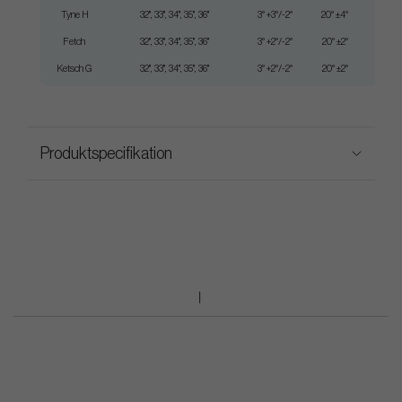
Tyne H
32", 33", 34", 35", 36"
3° +3°/-2°
20° ±4°
370
Fetch
32", 33", 34", 35", 36"
3° +2°/-2°
20° ±2°
365
Ketsch G
32", 33", 34", 35", 36"
3° +2°/-2°
20° ±2°
360
Produktspecifikation