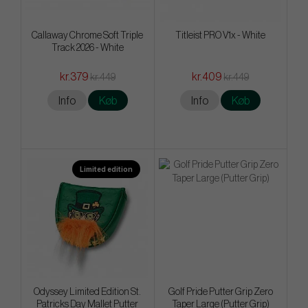
Callaway Chrome Soft Triple
Titleist PRO V1x - White
Track 2026 - White
kr.379
kr.409
kr.449
kr.449
Info
Køb
Info
Køb
Limited edition
Odyssey Limited Edition St.
Golf Pride Putter Grip Zero
Patricks Day Mallet Putter
Taper Large (Putter Grip)