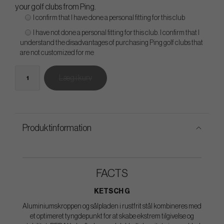
your golf clubs from Ping.
I confirm that I have done a personal fitting for this club
I have not done a personal fitting for this club. I confirm that I
understand the disadvantages of purchasing Ping golf clubs that
are not customized for me
Læg i kurv
Produktinformation
FACTS
KETSCH G
Aluminiumskroppen og sålpladen i rustfrit stål kombineres med
et optimeret tyngdepunkt for at skabe ekstrem tilgivelse og