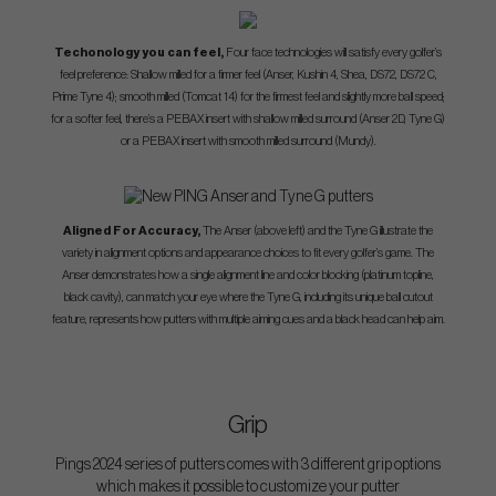
Techonology you can feel,
Four face technologies will satisfy every golfer’s
feel preference: Shallow milled for a firmer feel (Anser, Kushin 4, Shea, DS72, DS72 C,
Prime Tyne 4); smooth milled
(Tomcat 14) for the firmest feel and slightly more ball speed;
for a softer feel, there’s a PEBAX insert with shallow milled surround (Anser 2D, Tyne G)
or a PEBAX insert with smooth milled surround (Mundy).
Aligned For Accuracy,
The Anser (above left) and the Tyne G illustrate the
variety in alignment options and appearance choices to fit every golfer’s game. The
Anser demonstrates how a single alignment line and color blocking (platinum topline,
black cavity), can match your eye where the Tyne G, including its unique ball cutout
feature, represents how putters with multiple aiming cues and a black head can help aim.
Grip
Pings 2024 series of putters comes with 3 different grip options
which makes it possible to customize your putter