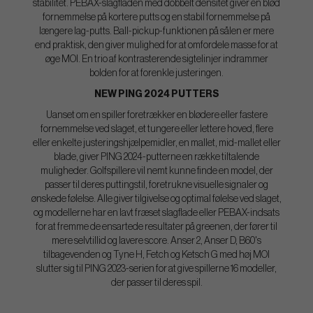
stabilitet. PEBAX-slagfladen med dobbelt densitet giver en blød
fornemmelse på kortere putts og en stabil fornemmelse på
længere lag-putts. Ball-pickup-funktionen på sålen er mere
end praktisk, den giver mulighed for at omfordele masse for at
øge MOI. En trio af kontrasterende sigtelinjer indrammer
bolden for at forenkle justeringen.
NEW PING 2024 PUTTERS
Uanset om en spiller foretrækker en blødere eller fastere
fornemmelse ved slaget, et tungere eller lettere hoved, flere
eller enkelte justeringshjælpemidler, en mallet, mid-mallet eller
blade, giver PING 2024-putterne en række tiltalende
muligheder. Golfspillere vil nemt kunne finde en model, der
passer til deres puttingstil, foretrukne visuelle signaler og
ønskede følelse. Alle giver tilgivelse og optimal følelse ved slaget,
og modellerne har en lavt fræset slagflade eller PEBAX-indsats
for at fremme de ensartede resultater på greenen, der fører til
mere selvtillid og lavere score. Anser 2, Anser D, B60's
tilbagevenden og Tyne H, Fetch og Ketsch G med høj MOI
slutter sig til PING 2023-serien for at give spillerne 16 modeller,
der passer til deres spil.