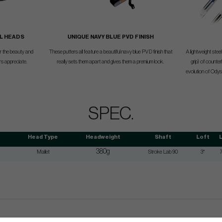
L HEADS
UNIQUE NAVY BLUE PVD FINISH
for the beauty and
These putters all feature a beautiful navy blue PVD finish that
A lightweight ste
ers appreciate.
really sets them apart and gives them a premium look.
grip) of counter
evolution of Odys
SPEC.
Head Type
Headweight
Shaft
Loft
L
380g
Mallet
Stroke Lab 90
3°