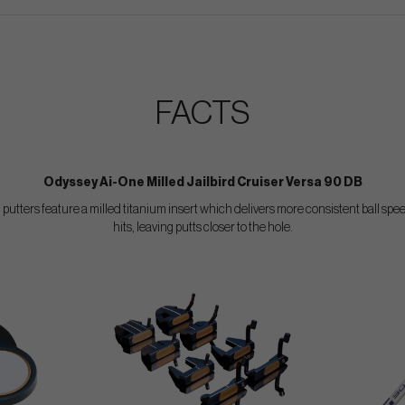
FACTS
Odyssey Ai-One Milled Jailbird Cruiser Versa 90 DB
tters feature a milled titanium insert which delivers more consistent ball spe
hits, leaving putts closer to the hole.