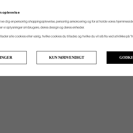
n oplevelse
 give dig en personlig shoppingoplevelse, personlig annoncering og for at holde vores hjemmeside
ler vi oplysninger om brugere, deres design og deres enheder.
llader alle cookies eller vælg, hvilke cookies du tillader, og hvilke du vil slå fra ved at klikke på "I
LINGER
KUN NØDVENDIGT
GODKE