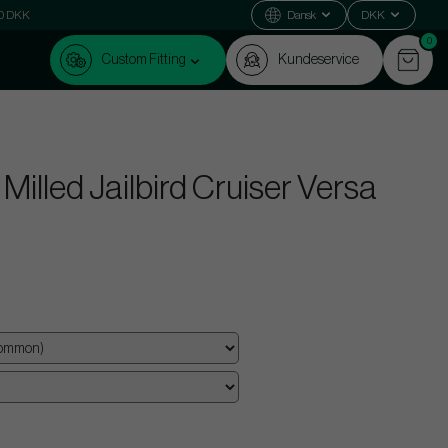
000 DKK
Dansk
DKK
0
Custom Fitting
Kundeservice
illed Jailbird Cruiser Versa