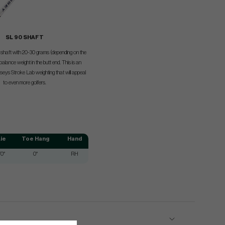
SL 90 SHAFT
el shaft with 20-30 grams (depending on the
balance weight in the butt end. This is an
seys Stroke Lab weighting that will appeal
to even more golfers.
ie
Toe Hang
Hand
70°
0°
RH