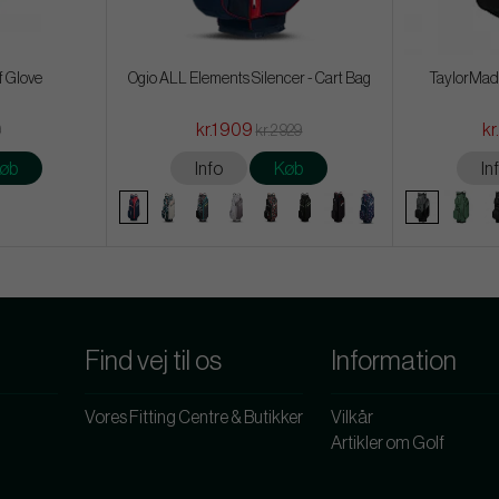
f Glove
Ogio ALL Elements Silencer - Cart Bag
TaylorMade
kr.1 909
kr
9
kr.2 929
øb
Info
Køb
In
Find vej til os
Information
Vores Fitting Centre & Butikker
Vilkår
Artikler om Golf