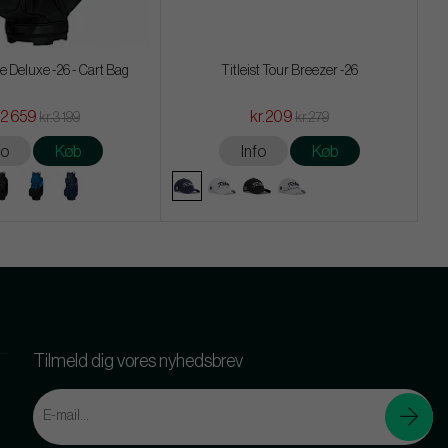
 Deluxe -26 - Cart Bag
Titleist Tour Breezer -26
.2 659
kr.209
kr.3 199
kr.279
fo
Køb
Info
Køb
Tilmeld dig vores nyhedsbrev