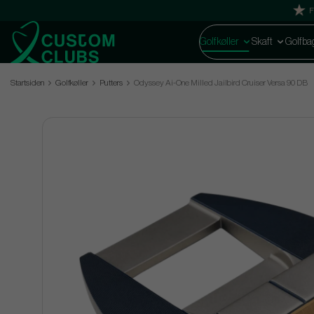
F
Golfkøller
Skaft
Golfba
Startsiden
Golfkøller
Putters
Odyssey Ai-One Milled Jailbird Cruiser Versa 90 DB