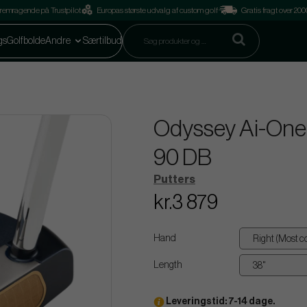
remragende på Trustpilot
Europas største udvalg af custom golf
Gratis fragt over 2
gs
Golfbolde
Andre
Særtilbud
Odyssey Ai-One M
90 DB
Putters
kr.3 879
Hand
Length
Leveringstid: 7-14 dage.