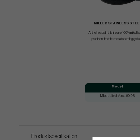
MILLED STAINLESS STEE
All the heads in this line are 100% milled 
precision that the mos discerning golf
Model
Milled Jailbird Versa 90 DB
Produktspecifikation