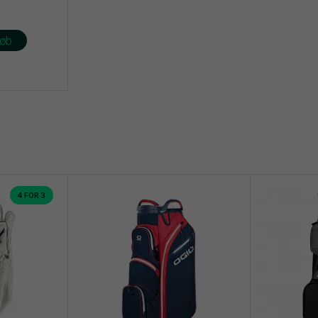
øb
4 FOR 3