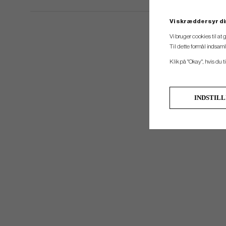
Vi skræddersyr di
Vi bruger cookies til at
Til dette formål indsam
Klik på "Okay", hvis du ti
INDSTIL