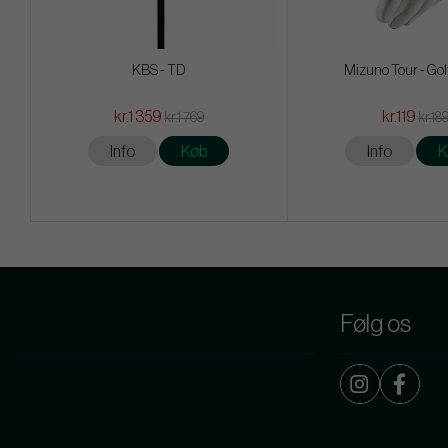
KBS - TD
Mizuno Tour - Gol
kr.1 359
kr.119
kr.1 769
kr.18
Info
Køb
Info
K
Følg os