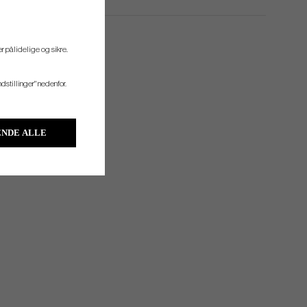
r pålidelige og sikre.
ndstillinger" nedenfor.
NDE ALLE