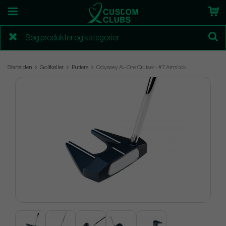
Startsiden
Golfkøller
Putters
Odyssey Ai-One Cruiser - #7 Armlock