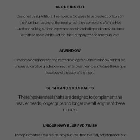
Ai-ONE INSERT
Designed using Artificial Intelligence, Odyssey have created contours on
the Aluminum backer of the insert which they co-mold to a White Hot
Urethane striking surface to promote consistent ball speed across the face
with the classic White Hot feel that Tour players and amateurs love.
Ai WINDOW
Odysseys designers and engineers developed a Panlite window, which is a
unique automotive grade polymer, that allows them to showcase the unique
topology of the back of the insert.
SL 140 AND 200 SHAFTS
These heavier steel shafts are designed to complement the
heavier heads, longer grips and longer overall lengths of these
models.
UNIQUE NAVY BLUE PVD FINISH
These putters all feature a beautiful navy blue PVD finish that really sets them apart and