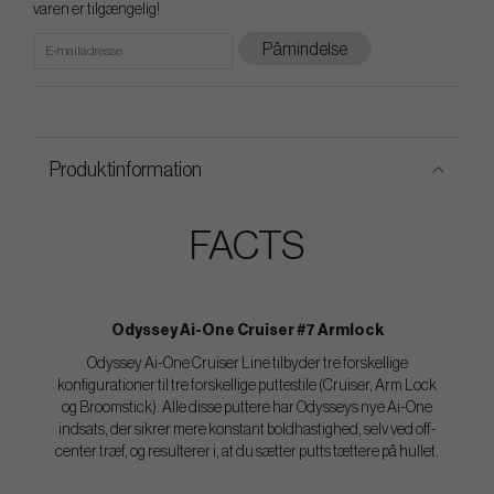
varen er tilgængelig!
Påmindelse
Produktinformation
FACTS
Odyssey Ai-One Cruiser #7 Armlock
Odyssey Ai-One Cruiser Line tilbyder tre forskellige
konfigurationer til tre forskellige puttestile (Cruiser, Arm Lock
og Broomstick). Alle disse puttere har Odysseys nye Ai-One
indsats, der sikrer mere konstant boldhastighed, selv ved off-
center træf, og resulterer i, at du sætter putts tættere på hullet.