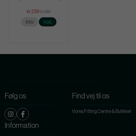
kr.239
kr.289
Info
Køb
Følg os
Find vej til os
Vores Fitting Centre & Butikker
Information