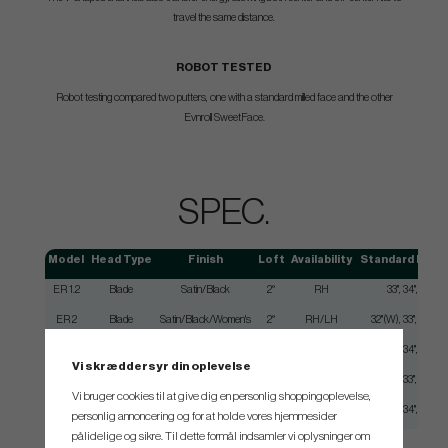
travel the same distance.
ROBOT TESTED
Robot testing compared two putters, one with a standard milled face and the other
Evnroll SweetFace.
SPEC.
Model
Head Type
Finish
Loft
Availability
Standard Leng
ER 1.2
Blade
Satin/Black
2°
RH
33", 34", 35"
ER 2
Blade
Satin/Black/Women's
2°
RH/LH
32"(W), 33", 34", 35
ER 2.2
Blade
Satin/Black
2°
RH
33", 34", 35"
Vi skræddersyr din oplevelse
ER 5
Mallet
Satin/Black/Women's
2°
RH/LH
32"(W), 33", 34", 35"
Vi bruger cookies til at give dig en personlig shoppingoplevelse,
ER 8
Mallet
Satin/Black
2°
RH
33", 34", 35"
personlig annoncering og for at holde vores hjemmesider
pålidelige og sikre. Til dette formål indsamler vi oplysninger om