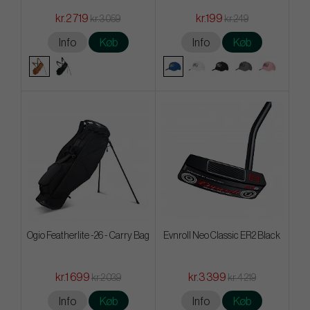
kr.2 719
kr.199
kr.3 059
kr.249
Info
Køb
Info
Køb
Ogio Featherlite -26 - Carry Bag
Evnroll Neo Classic ER2 Black
kr.1 699
kr.3 399
kr.2 039
kr.4 219
Info
Køb
Info
Køb