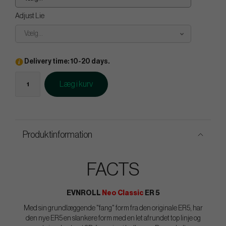
Adjust Lie
Vælg...
Delivery time: 10-20 days.
Læg i kurv
Produktinformation
FACTS
EVNROLL
Neo Classic
ER 5
Med sin grundlæggende "fang" form fra den originale ER5, har
den nye ER5 en slankere form med en let afrundet top linje og