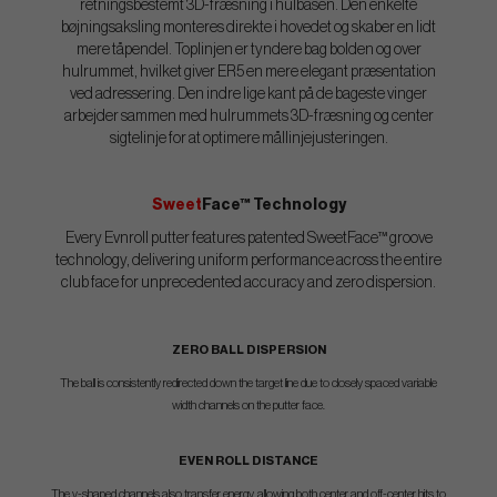
retningsbestemt 3D-fræsning i hulbasen. Den enkelte
bøjningsaksling monteres direkte i hovedet og skaber en lidt
mere tåpendel. Toplinjen er tyndere bag bolden og over
hulrummet, hvilket giver ER5 en mere elegant præsentation
ved adressering. Den indre lige kant på de bageste vinger
arbejder sammen med hulrummets 3D-fræsning og center
sigtelinje for at optimere mållinjejusteringen.
Sweet
Face™ Technology
Every Evnroll putter features patented SweetFace™ groove
technology, delivering uniform performance across the entire
club face for unprecedented accuracy and zero dispersion.
ZERO BALL DISPERSION
The ball is consistently redirected down the target line due to closely spaced variable
width channels on the putter face.
EVEN ROLL DISTANCE
The v-shaped channels also transfer energy, allowing both center and off-center hits to