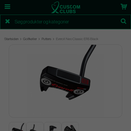
Startsiden
Golfkøller
Putters
Evnroll Neo Classic ER5 Black