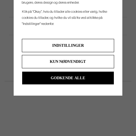
brugere, deres design og deres enheder.
Klik på "Okay", hvis du tillader alle cookies eller vælg, hvilke
cookies du tillader, og hvilke du vil slå fra ved at klikke på
"Indstillinger" nedenfor.
Produktspecifikation
INDSTILLINGER
KUN NØDVENDIGT
GODKENDE ALLE