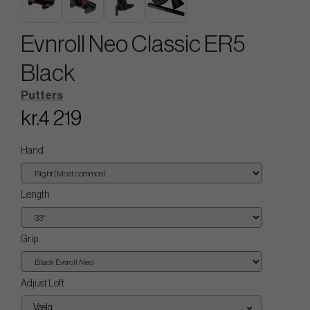
Evnroll Neo Classic ER5
Black
Putters
kr.4 219
Hand
Length
Grip
Adjust Loft
Vælg...