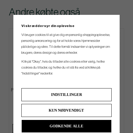
Andre købte også
Vi skræddersyr din oplevelse
Vi bruger cookies til at give dig en personlig shoppingoplevelse,
personlig annoncering og for at holde vores hjemmesider
pålidelige og sikre. Til dette formål indsamler vi oplysninger om
brugere, deres design og deres enheder.
Klik på "Okay", hvis du tillader alle cookies eller vælg, hvilke
cookies du tillader, og hvilke du vil slå fra ved at klikke på
"Indstillinger" nedenfor.
PXG Xtreme Hybrid - Stand Bag
Vessel Sunday III - Stand Bag
INDSTILLINGER
kr.2 519
kr.2 659
kr.3 399
kr.3 199
KUN NØDVENDIGT
Info
Køb
Info
Køb
GODKENDE ALLE