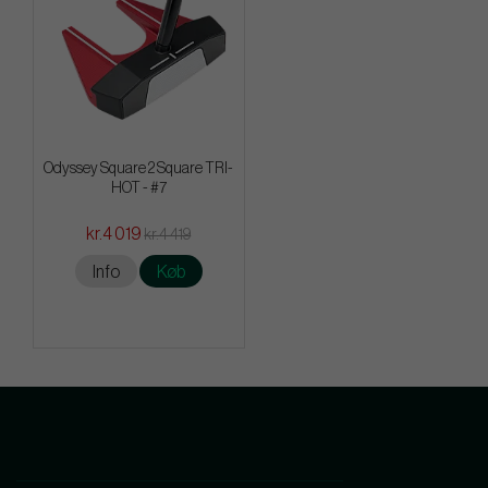
Odyssey Square 2 Square TRI-
HOT - #7
kr.4 019
kr.4 419
Info
Køb