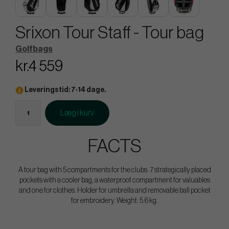
Srixon Tour Staff - Tour bag
Golfbags
kr.4 559
Leveringstid: 7-14 dage.
Læg i kurv
FACTS
A tour bag with 5 compartments for the clubs. 7 strategically placed
pockets with a cooler bag, a waterproof compartment for valuables
and one for clothes. Holder for umbrella and removable ball pocket
for embroidery. Weight: 5.6 kg.