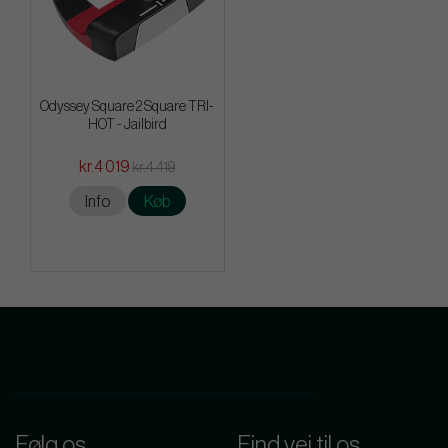
Odyssey Square 2 Square TRI-
HOT - Jailbird
kr.4 019
kr.4 419
Info
Køb
Følg os
Find vej til os