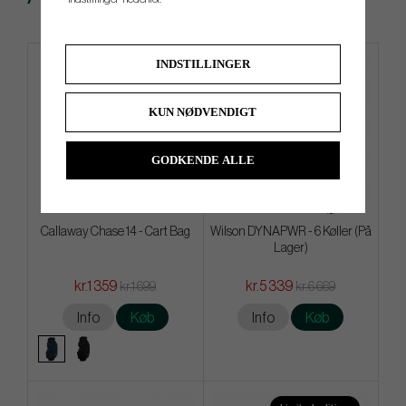
INDSTILLINGER
KUN NØDVENDIGT
GODKENDE ALLE
Callaway Chase 14 - Cart Bag
Wilson DYNAPWR - 6 Køller (På
Lager)
kr.1 359
kr.5 339
kr.1 699
kr.6 669
Info
Køb
Info
Køb