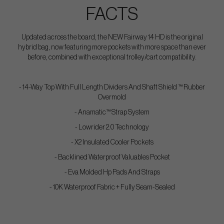
FACTS
Updated across the board, the NEW Fairway 14 HD is the original
hybrid bag, now featuring more pockets with more space than ever
before, combined with exceptional trolley/cart compatibility.
- 14-Way Top With Full Length Dividers And Shaft Shield ™ Rubber
Overmold
- Anamatic™ Strap System
- Lowrider 2.0 Technology
- X2 Insulated Cooler Pockets
- Backlined Waterproof Valuables Pocket
- Eva Molded Hp Pads And Straps
- 10K Waterproof Fabric + Fully Seam-Sealed