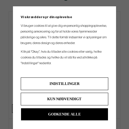
Vi skræddersyr din oplevelse
Vi bruger cookies til at give dig en personlig shoppingoplevelse,
personlig annoncering og for at holde vores hjemmesider
pålidelige og sikre. Til dette formål indsamler vi oplysninger om
brugere, deres design og deres enheder.
Klik på "Okay", hvis du tillader alle cookies eller vælg, hvilke
cookies du tillader, og hvilke du vil slå fra ved at klikke på
"Indstillinger" nedenfor.
Ogio Shadow - Carry Bag
Titleist PRO V1 AIM
Performance Black Line -
White
INDSTILLINGER
kr.2 659
kr.409
kr.3 399
kr.449
Info
Køb
Info
Køb
KUN NØDVENDIGT
+2
GODKENDE ALLE