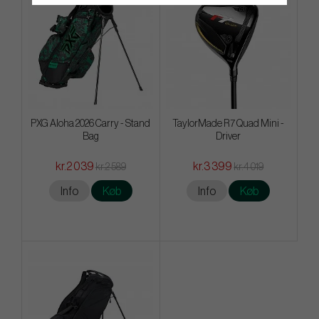
PXG Aloha 2026 Carry - Stand
TaylorMade R7 Quad Mini -
Bag
Driver
kr.2 039
kr.3 399
kr.2 589
kr.4 019
Info
Køb
Info
Køb