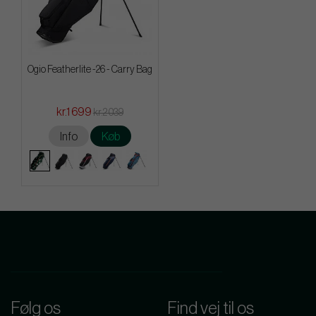
Ogio Featherlite -26 - Carry Bag
kr.1 699
kr.2 039
Info
Køb
Følg os
Find vej til os