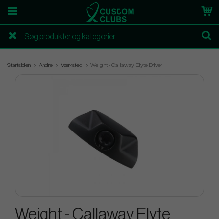
Startsiden
Andre
Værksted
Weight - Callaway Elyte Driver
Weight - Callaway Elyte