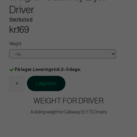
Driver
Værksted
kr.169
Weight
På lager. Leveringstid: 2–5 dage.
Læg i kurv
WEIGHT FOR DRIVER
A sliding weigth for Callaway ELYTE Drivers