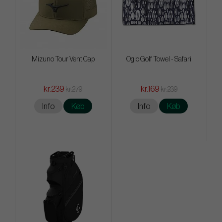
Mizuno Tour Vent Cap
Ogio Golf Towel - Safari
kr.239
kr.169
kr.279
kr.239
Info
Køb
Info
Køb