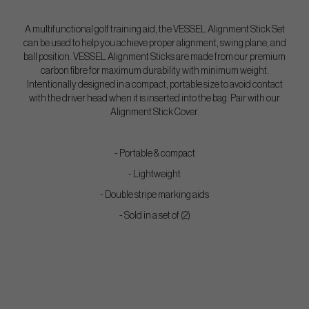
A multifunctional golf training aid, the VESSEL Alignment Stick Set
can be used to help you achieve proper alignment, swing plane, and
ball position. VESSEL Alignment Sticks are made from our premium
carbon fibre for maximum durability with minimum weight.
Intentionally designed in a compact, portable size to avoid contact
with the driver head when it is inserted into the bag. Pair with our
Alignment Stick Cover.
- Portable & compact
- Lightweight
- Double stripe marking aids
- Sold in a set of (2)