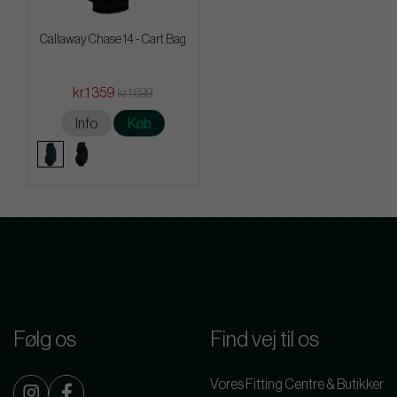
Callaway Chase 14 - Cart Bag
kr.1 359
kr.1 699
Info
Køb
Følg os
Find vej til os
Vores Fitting Centre & Butikker