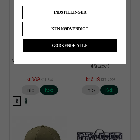
INDSTILLINGER
KUN NØDVENDIGT
GODKENDE ALLE
Malbon Fairwayood Headcover
Cobra King TEC -25 - 6 Køller
(På Lager)
kr.889
kr.6 119
kr.1 059
kr.8 099
Info
Køb
Info
Køb