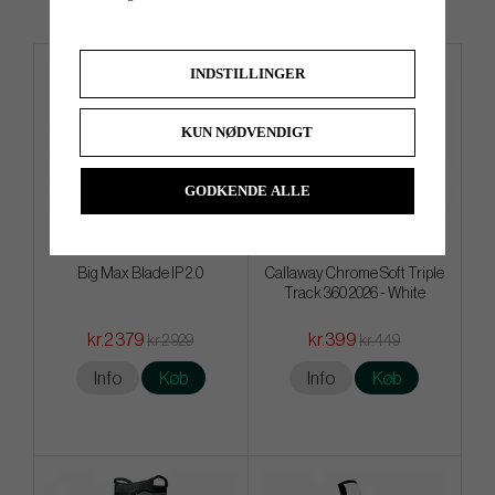
INDSTILLINGER
4 FOR 3
KUN NØDVENDIGT
GODKENDE ALLE
Big Max Blade IP 2.0
Callaway Chrome Soft Triple
Track 360 2026 - White
kr.2 379
kr.399
kr.2 929
kr.449
Info
Køb
Info
Køb