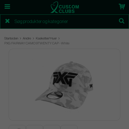
Startsiden
Andre
Kasketter/Huer
PXG FAIRWAY CAMO 9TWENTY CAP - White