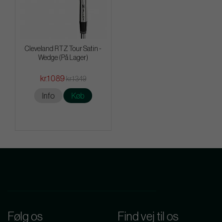
Cleveland RTZ Tour Satin -
Wedge (På Lager)
kr.1 089
kr.1 349
Info
Køb
Følg os
Find vej til os