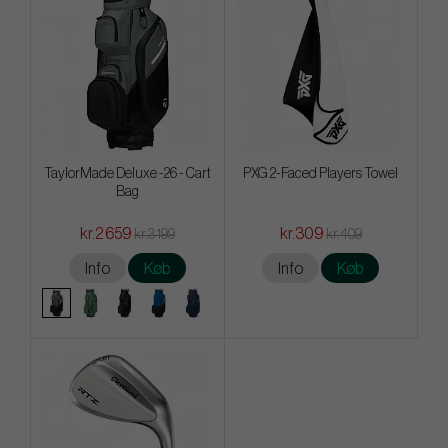
TaylorMade Deluxe -26 - Cart
PXG 2-Faced Players Towel
Bag
kr.2 659
kr.309
kr.3 199
kr.409
Info
Køb
Info
Køb