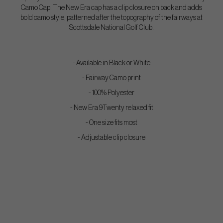
Camo Cap. The New Era cap has a clip closure on back and adds
bold camo style, patterned after the topography of the fairways at
Scottsdale National Golf Club.
- Available in Black or White
- Fairway Camo print
- 100% Polyester
- New Era 9Twenty relaxed fit
- One size fits most
- Adjustable clip closure