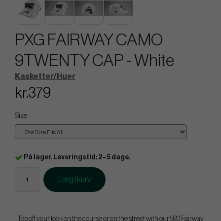
PXG FAIRWAY CAMO
9TWENTY CAP - White
Kasketter/Huer
kr.379
Size
På lager. Leveringstid: 2–5 dage.
Læg i kurv
Top off your look on the course or on the street with our 920 Fairway