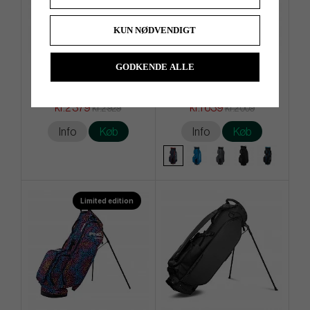
KUN NØDVENDIGT
GODKENDE ALLE
Big Max Blade IP 2.0
TaylorMade Pro - Cart Bag
kr.2 379
kr.1 639
kr.2 929
kr.2 009
Info
Køb
Info
Køb
Limited edition