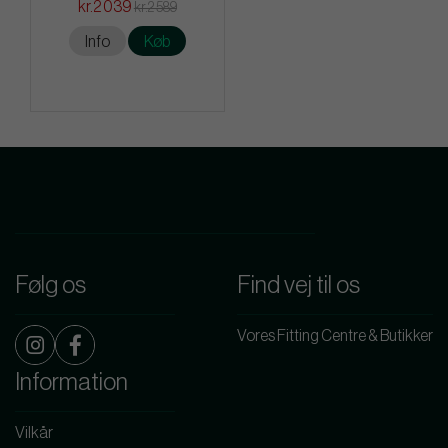
kr.2 039
kr.2 589
Info
Køb
Følg os
Find vej til os
Vores Fitting Centre & Butikker
Information
Vilkår