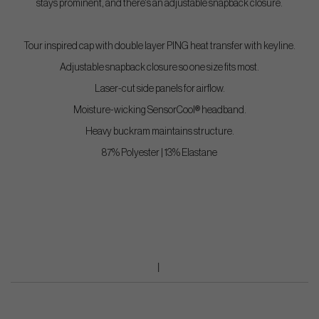
stays prominent, and there's an adjustable snapback closure.
Tour inspired cap with double layer PING heat transfer with keyline.
Adjustable snapback closure so one size fits most.
Laser-cut side panels for airflow.
Moisture-wicking SensorCool® headband.
Heavy buckram maintains structure.
87% Polyester | 13% Elastane