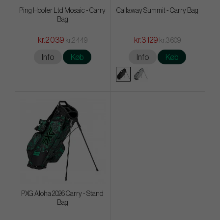
Ping Hoofer Ltd Mosaic - Carry
Callaway Summit - Carry Bag
Bag
kr.2 039
kr.3 129
kr.2 449
kr.3 609
Info
Køb
Info
Køb
PXG Aloha 2026 Carry - Stand
Bag