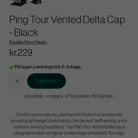
Ping Tour Vented Delta Cap
- Black
Kasketter/Huer
kr.229
På lager. Leveringstid: 2–5 dage.
Læg i kurv
Adjustable - snapback. 97% polyester, 3% Spandex
.
Comfort surrounds you, starting with the technical materials
providing lightweight stretchability, the SensorCool® venting, and a
moisture-wicking headband. The PING Tour Vented Delta cap is
designed to retain its higher-profile shape so that bold Tour logo