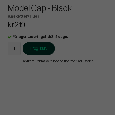
Model Cap - Black
Kasketter/Huer
kr.219
På lager. Leveringstid: 2–5 dage.
Læg i kurv
Cap from Honma with logo on the front, adjustable.