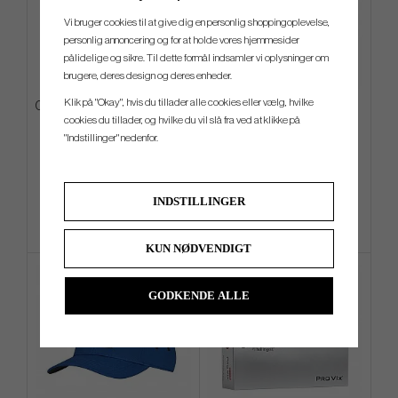
Vi bruger cookies til at give dig en personlig shoppingoplevelse,
personlig annoncering og for at holde vores hjemmesider
pålidelige og sikre. Til dette formål indsamler vi oplysninger om
brugere, deres design og deres enheder.
Klik på "Okay", hvis du tillader alle cookies eller vælg, hvilke
Odyssey Square 2 Square TRI-
Golf Pride Putter Grip Zero
cookies du tillader, og hvilke du vil slå fra ved at klikke på
HOT - #7
Taper Large (Putter Grip)
"Indstillinger" nedenfor.
kr.4 019
kr.239
kr.4 419
kr.289
Info
Køb
Info
Køb
INDSTILLINGER
KUN NØDVENDIGT
GODKENDE ALLE