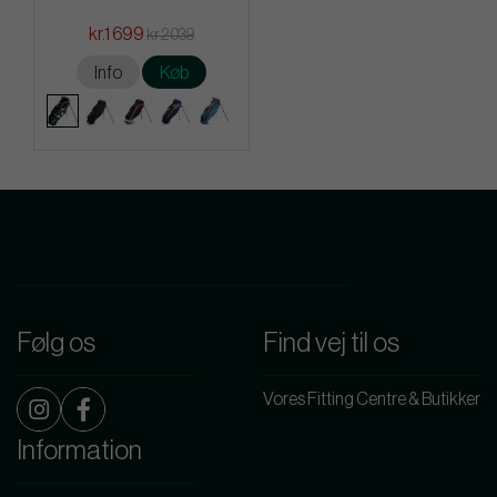
kr.1 699
kr.2 039
Info
Køb
Følg os
Find vej til os
Vores Fitting Centre & Butikker
Information