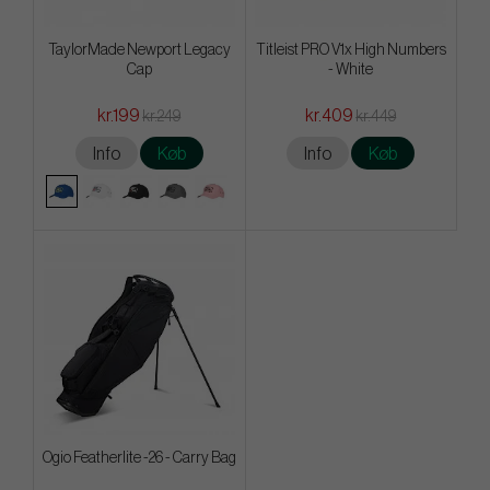
TaylorMade Newport Legacy
Titleist PRO V1x High Numbers
Cap
- White
kr.199
kr.409
kr.249
kr.449
Info
Køb
Info
Køb
Ogio Featherlite -26 - Carry Bag