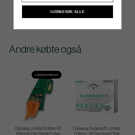
GODKENDE ALLE
Andre købte også
Limited edition
Odyssey Limited Edition St.
Callaway Supersoft Limited
Patricks Day Blade Putter
Edition -26 Distressed Teal