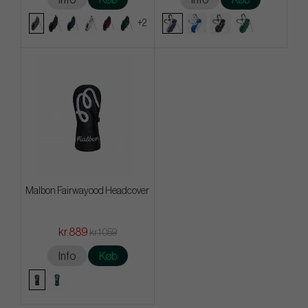
+2
Malbon Fairwayood Headcover
kr.889
kr.1 059
Info
Køb