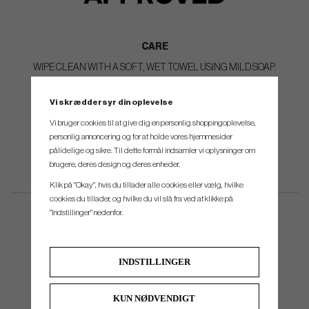
CARE
WIPE CLEAN WITH A SOFT, WET TOWEL USING MILD SOAP.
Vi skræddersyr din oplevelse
Vi bruger cookies til at give dig en personlig shoppingoplevelse,
personlig annoncering og for at holde vores hjemmesider
pålidelige og sikre. Til dette formål indsamler vi oplysninger om
brugere, deres design og deres enheder.
Klik på "Okay", hvis du tillader alle cookies eller vælg, hvilke
cookies du tillader, og hvilke du vil slå fra ved at klikke på
"Indstillinger" nedenfor.
INDSTILLINGER
KUN NØDVENDIGT