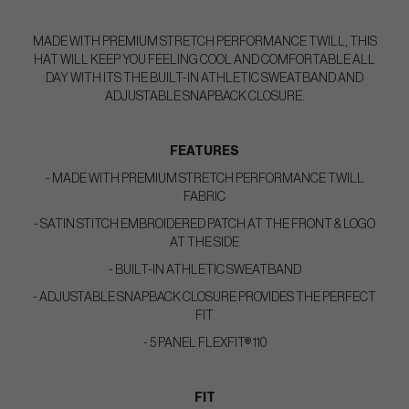
MADE WITH PREMIUM STRETCH PERFORMANCE TWILL, THIS
HAT WILL KEEP YOU FEELING COOL AND COMFORTABLE ALL
DAY WITH ITS THE BUILT-IN ATHLETIC SWEATBAND AND
ADJUSTABLE SNAPBACK CLOSURE.
FEATURES
- MADE WITH PREMIUM STRETCH PERFORMANCE TWILL
FABRIC
- SATIN STITCH EMBROIDERED PATCH AT THE FRONT & LOGO
AT THE SIDE
- BUILT-IN ATHLETIC SWEATBAND
- ADJUSTABLE SNAPBACK CLOSURE PROVIDES THE PERFECT
FIT
- 5 PANEL FLEXFIT® 110
FIT