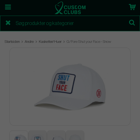
Startsiden
Andre
Kasketter/Huer
G/Fore Shut your Face - Snow