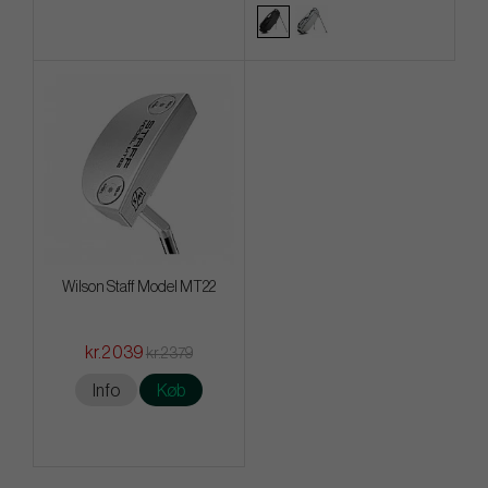
Wilson Staff Model MT22
kr.2 039
kr.2 379
Info
Køb