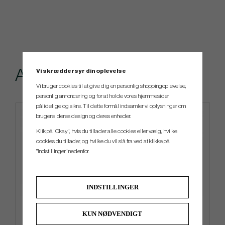
Andre købte også
Vi skræddersyr din oplevelse
Vi bruger cookies til at give dig en personlig shoppingoplevelse,
personlig annoncering og for at holde vores hjemmesider
pålidelige og sikre. Til dette formål indsamler vi oplysninger om
brugere, deres design og deres enheder.
Klik på "Okay", hvis du tillader alle cookies eller vælg, hvilke
cookies du tillader, og hvilke du vil slå fra ved at klikke på
"Indstillinger" nedenfor.
INDSTILLINGER
Ping DLX - Cart Bag
TOULON 2025 Alcatraz H1
KUN NØDVENDIGT