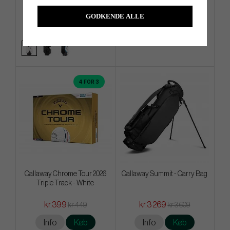
kr.2 519
kr.4 759
kr.3 129
kr.5 169
GODKENDE ALLE
Info
Køb
Info
Køb
4 FOR 3
Callaway Chrome Tour 2026
Callaway Summit - Carry Bag
Triple Track - White
kr.399
kr.3 269
kr.449
kr.3 609
Info
Køb
Info
Køb