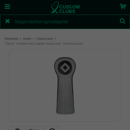
Startsiden
Andre
Headcovers
Titleist - Heather and Leather Headcover - Fairwaywood