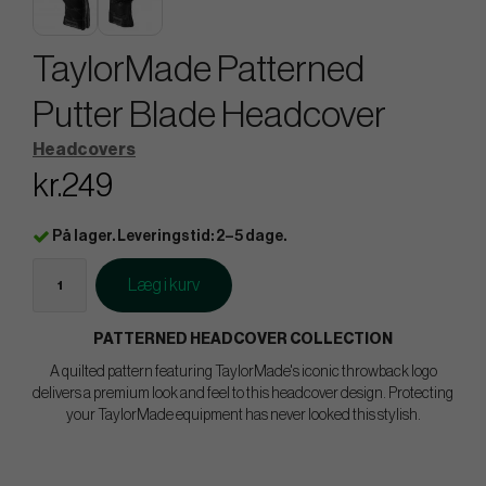
TaylorMade Patterned
Putter Blade Headcover
Headcovers
kr.249
På lager. Leveringstid: 2–5 dage.
Læg i kurv
PATTERNED HEADCOVER COLLECTION
A quilted pattern featuring TaylorMade's iconic throwback logo
delivers a premium look and feel to this headcover design. Protecting
your TaylorMade equipment has never looked this stylish.