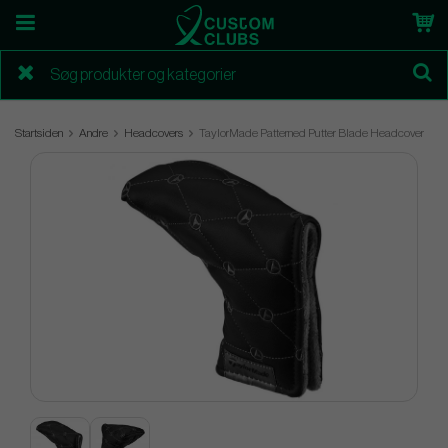
Startsiden
Andre
Headcovers
TaylorMade Patterned Putter Blade Headcover