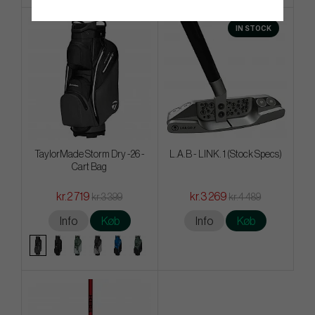
IN STOCK
TaylorMade Storm Dry -26 -
L.A.B - LINK. 1 (Stock Specs)
Cart Bag
kr.2 719
kr.3 269
kr.3 399
kr.4 489
Info
Køb
Info
Køb