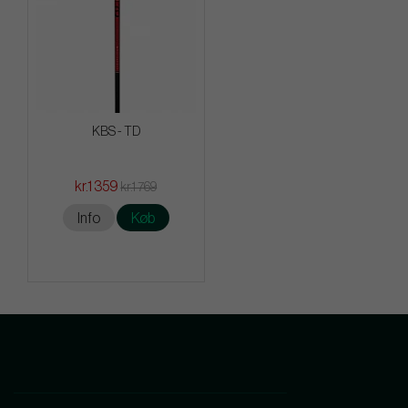
KBS - TD
kr.1 359
kr.1 769
Info
Køb