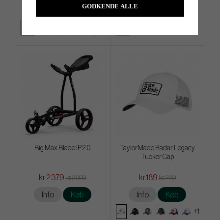
GODKENDE ALLE
Info
Køb
Info
Køb
Big Max Blade IP 2.0
TaylorMade Radar Legacy
Tucker Cap
kr.2 379
kr.189
kr.2 929
kr.249
Info
Køb
Info
Køb
+1