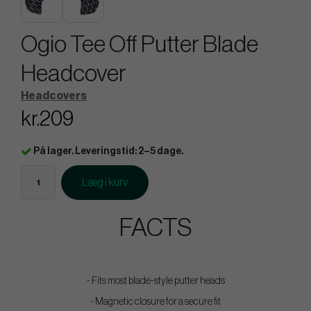
Ogio Tee Off Putter Blade
Headcover
Headcovers
kr.209
På lager. Leveringstid: 2–5 dage.
Læg i kurv
FACTS
- Fits most blade-style putter heads
- Magnetic closure for a secure fit