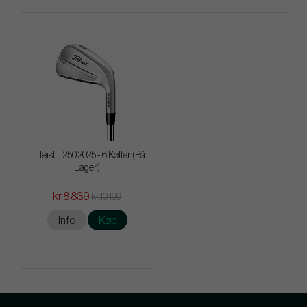
Titleist T250 2025 - 6 Køller (På
Lager)
kr.8 839
kr.10 199
Info
Køb