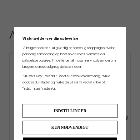
Andre købte også
Vi skræddersyr din oplevelse
Vi bruger cookies til at give dig en personlig shoppingoplevelse,
personlig annoncering og for at holde vores hjemmesider
pålidelige og sikre. Til dette formål indsamler vi oplysninger om
brugere, deres design og deres enheder.
Klik på "Okay", hvis du tillader alle cookies eller vælg, hvilke
cookies du tillader, og hvilke du vil slå fra ved at klikke på
"Indstillinger" nedenfor.
INDSTILLINGER
TaylorMade Deluxe -26 - Cart
Ogio Featherlite -26 - Carry Bag
Bag
KUN NØDVENDIGT
kr.2 659
kr.1 699
kr.3 199
kr.2 039