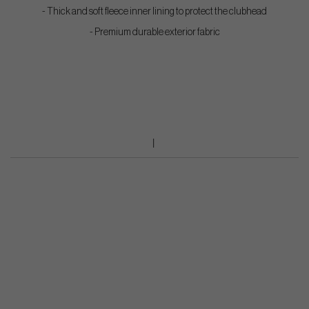
- Thick and soft fleece inner lining to protect the clubhead
- Premium durable exterior fabric