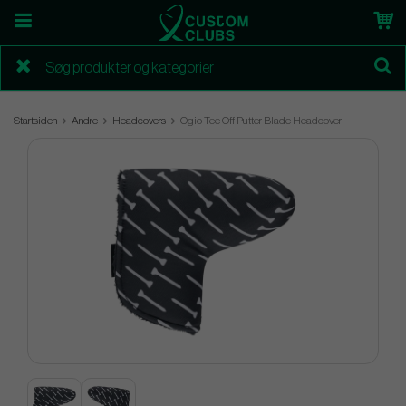
Startsiden
Andre
Headcovers
Ogio Tee Off Putter Blade Headcover