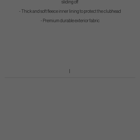
sliding off
- Thick and soft fleece inner lining to protect the clubhead
- Premium durable exterior fabric