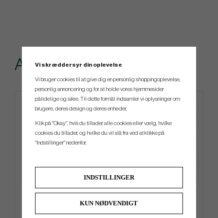
Andre købte også
Vi skræddersyr din oplevelse
Vi bruger cookies til at give dig en personlig shoppingoplevelse,
personlig annoncering og for at holde vores hjemmesider
pålidelige og sikre. Til dette formål indsamler vi oplysninger om
brugere, deres design og deres enheder.
Klik på "Okay", hvis du tillader alle cookies eller vælg, hvilke
cookies du tillader, og hvilke du vil slå fra ved at klikke på
"Indstillinger" nedenfor.
INDSTILLINGER
TaylorMade Tour Preferred
TaylorMade Newport Legacy
Radar 2026 Qi4D Cap
Cap
KUN NØDVENDIGT