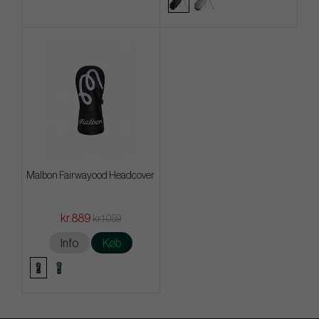
Malbon Fairwayood Headcover
kr.889
kr.1 059
Info
Køb