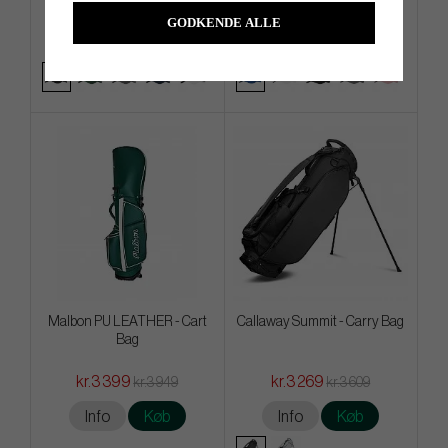
kr.169
kr.199
kr.249
kr.249
GODKENDE ALLE
Info
Køb
Info
Køb
Malbon PU LEATHER - Cart
Callaway Summit - Carry Bag
Bag
kr.3 399
kr.3 269
kr.3 949
kr.3 609
Info
Køb
Info
Køb