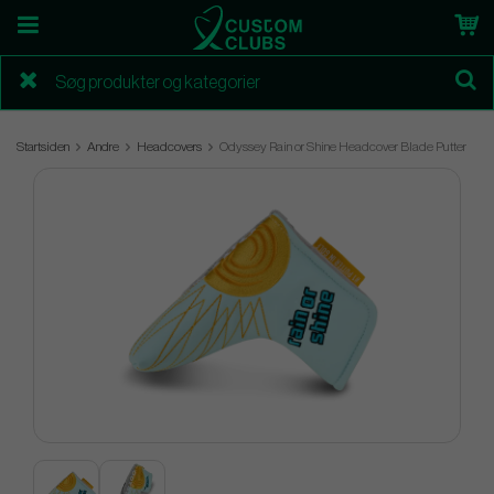
Startsiden
Andre
Headcovers
Odyssey Rain or Shine Headcover Blade Putter