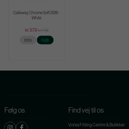
Callaway Chrome Soft 2026 -
White
kr.379
kr.449
Info
Køb
Følg os
Find vej til os
Vores Fitting Centre & Butikker