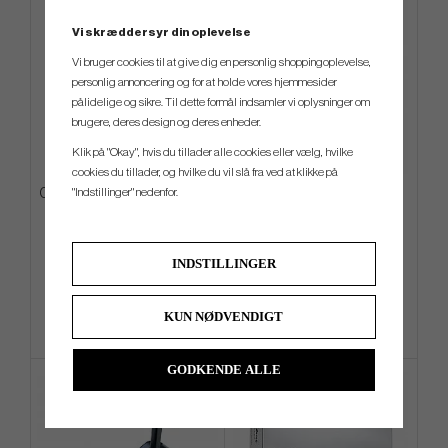
Vi skræddersyr din oplevelse
Vi bruger cookies til at give dig en personlig shoppingoplevelse,
personlig annoncering og for at holde vores hjemmesider
pålidelige og sikre. Til dette formål indsamler vi oplysninger om
brugere, deres design og deres enheder.
Klik på "Okay", hvis du tillader alle cookies eller vælg, hvilke
cookies du tillader, og hvilke du vil slå fra ved at klikke på
"Indstillinger" nedenfor.
Odyssey Square 2 Square TRI-
Wilson Staff Tour Bag
HOT - #7
kr.4 079
kr.4 759
kr.4 419
kr.5 919
INDSTILLINGER
Info
Køb
Info
Køb
KUN NØDVENDIGT
GODKENDE ALLE