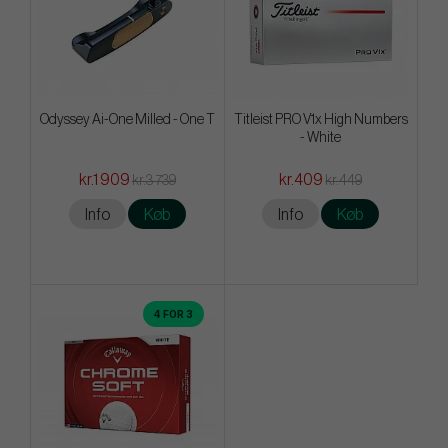
Odyssey Ai-One Milled - One T
Titleist PRO V1x High Numbers
- White
kr.1 909
kr.409
kr.3 739
kr.449
Info
Køb
Info
Køb
4 FOR 3