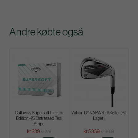
Andre købte også
Callaway Supersoft Limited
Wilson DYNAPWR - 6 Køller (På
Edition -26 Distressed Teal
Lager)
Stripe
kr.239
kr.5 339
kr.279
kr.6 669