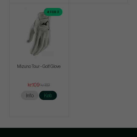
4 FOR 3
Mizuno Tour - Golf Glove
kr.109
kr.189
Info
Køb