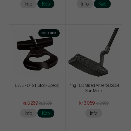
Info
Køb
Info
Køb
IN STOCK
L.A.B - DF 2.1 (Stock Specs)
Ping PLD Milled Anser 2D 2024
Gun Metal
kr.3 269
kr.3 059
kr.3 609
kr.3 989
Info
Køb
Info