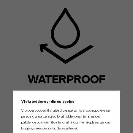
Vi skræddersyr din oplevelse
Vi bruger cookies til at give dig en personlig shoppingoplevelse,
CARE
personlig annoncering og for at holde vores hjemmesider
pålidelige og sikre. Til dette formål indsamler vi oplysninger om
WIPE CLEAN WITH A SOFT, WET TOWEL USING MILD SOAP.
brugere, deres design og deres enheder.