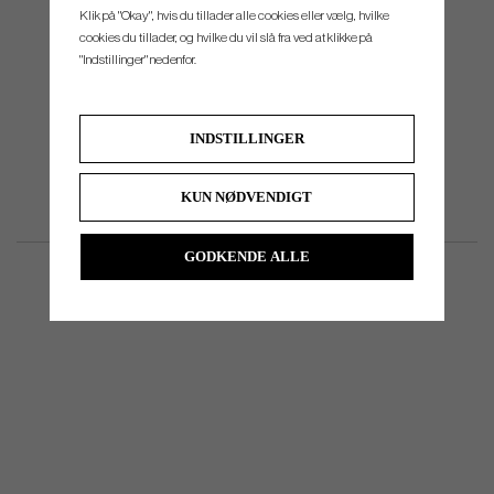
Klik på "Okay", hvis du tillader alle cookies eller vælg, hvilke
cookies du tillader, og hvilke du vil slå fra ved at klikke på
"Indstillinger" nedenfor.
INDSTILLINGER
KUN NØDVENDIGT
GODKENDE ALLE