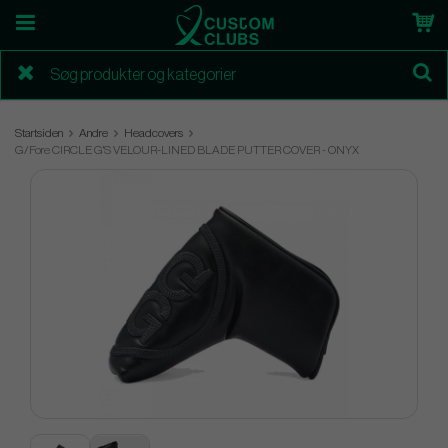
Startsiden
Andre
Headcovers
G/Fore CIRCLE G'S VELOUR-LINED BLADE PUTTER COVER - ONYX